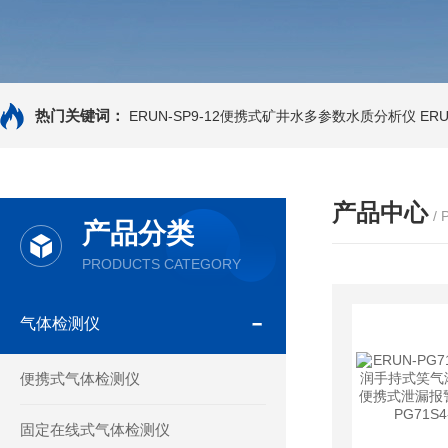
热门关键词：
ERUN-SP9-12便携式矿井水多参数水质分析仪
ER
产品中心
/
产品分类
PRODUCTS CATEGORY
气体检测仪
便携式气体检测仪
固定在线式气体检测仪