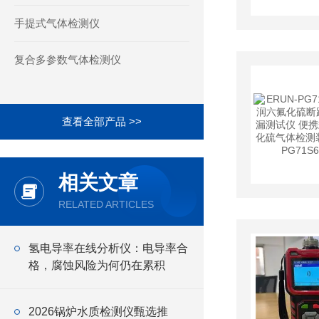
手提式气体检测仪
复合多参数气体检测仪
查看全部产品 >>
相关文章
RELATED ARTICLES
氢电导率在线分析仪：电导率合
格，腐蚀风险为何仍在累积
2026锅炉水质检测仪甄选推