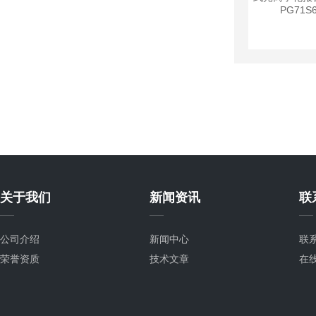
关于我们
新闻资讯
联
公司介绍
新闻中心
联
荣誉资质
技术文章
在