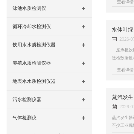
查看详情 
水余氯浓度
泳池水质检测仪
数在此期间已
向水质日检
循环冷却水检测仪
质安全。九
水体叶绿
微生物降低
2026-0
饮用水水质检测仪器
一座承担饮
送检数据显
养殖水质检测仪器
夏末秋初，
查看详情 
肉眼可见。
内快速增殖
地表水水质检测仪器
其他区域爆
频次必须匹
蒸汽发生
污水检测仪器
生物量可在4
2026-0
蒸汽发生器
气体检测仪
不少工业现
在持续衰减