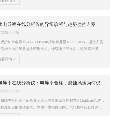
查看详情 +
台式水质钠离子自动分析仪凭借全流程自动化的针对性设计，为低
度钠离子实验室精确测定提供了高效可靠的一站式解决方案，适配
床水、锅炉蒸汽及冷凝水的检测需求。它最核心的优势，首先在于
流程无人值守的自动化能力，从进样、碱化、双标准液校准到检测
水电导率在线分析仪的异常诊断与趋势监控方案
自动排空冲洗，所有环节全部由设备自主完成，无需...
2026-08-05
锅炉炉水电导率从1200μS/cm持续攀升至1800μS/cm，运行人员
惯例增大排污量并减少药剂投加。连续排污三天后，电导率不降反
，被迫停炉检查。拆检发现，省煤器出口管路因氧腐蚀出现多处穿
查看详情 +
，腐蚀产物中的铁离子大量溶入炉水——这正是电导率持续攀升的
源。加大排污不仅没有解决问题，反而因补水率上升引入了更多溶
氧，加剧了腐蚀进程。当电导率异常升高时，第一步不是调节排污
或加药泵，而是判断离子的来源。配置炉水电导率在线分析仪连续
氢电导率在线分析仪：电导率合格，腐蚀风险为何仍在累积
电导率趋势，正是实现这一判断的数据基础。...
2026-08-03
超临界机组运行记录显示给水电导率始终控制在0.15μS/cm以内，
合标准规定的限值要求。然而年度检修期间，汽轮机中压缸叶片根
检出多处氯离子腐蚀坑点，最深已达叶片厚度的五分之一。问题追