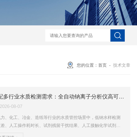
ERUN-ST9-K3台式水中臭氧检测仪
ERUN-ST7-B8台式
您的位置：
首页
-
技术文章
适配多行业水质检测需求：全自动钠离子分析仪高可靠性亮点解读
2026-08-07
电力、化工、冶金、造纸等行业的水质管控场景中，低钠水样检测
度差、人工操作耗时长、试剂残留干扰结果、人工接触化学试剂风
，是长期困扰水汽品质管控的行业共性痛点，这款ERUN-ST3-M9