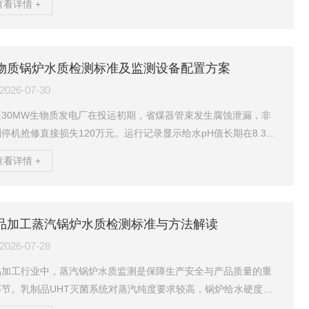
查看详情 +
现，给水中氯离子浓度长期维持在1.8μg/L左右，而常规电导率测
对此无响应——水样中铵根离子、钠离子贡献的电导率信号掩盖了
离子、硫酸根等腐蚀性阴离子的真实含量。这一案例指向电导率与
电导率的本质区别：电导率反映的是水中所有离子的总导电能力，
物质锅炉水质检测标准及监测设备配置方案
区分贡献者是起保护作用的铵离子，还是具...
2026-07-30
座30MW生物质发电厂在投运初期，省煤器管束发生腐蚀泄漏，非
停机抢修直接损失120万元。运行记录显示给水pH值长期在8.3至
5之间波动，而GB/T44906-2024规定的控制区间为9.0至9.5。现场
查看详情 +
验采用每日一次的手工取样，pH值偏离标准下限的状态持续近两周
被察觉——当泄漏发生时，管壁因酸性腐蚀已减薄至承压临界值以
。这一案例指向生物质锅炉水质管理中一个常见短板：检测频次与
数覆盖度不足以捕捉水质指标的持续性偏移。当pH值以每班一次的
品加工蒸汽锅炉水质检测标准与方法解读
被记录时，两次取样之...
2026-07-28
品加工行业中，蒸汽锅炉水质监测是保障生产安全与产品质量的重
环节。乳制品UHT灭菌系统对蒸汽纯度要求较高，锅炉给水硬度需
在0.03mmol/L以下、溶解氧不超过0.05mg/L——硬度过高将导致