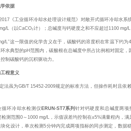
化学依据
0050-2017《工业循环冷却水处理设计规范》对敞开式循环冷
0 mg/L（以CaCO₃计）；总碱度与钙硬度之和不应超过1100 mg/
00 mg/L"这一限值的化学含义在于，碳酸钙的溶度积在常温下约为
循环水典型的pH范围内，碳酸根在总碱度中所占比例相对固定，
即控制碳酸钙的沉积驱动力。
的工程意义
滴定法虽为GB/T 15452-2009规定的标准方法，但操作耗
业循环冷却水检测仪
ERUN-ST7系列
针对钙硬度和总碱度两项指
度检测范围0～1000 mg/L，示值误差均控制在±5%满量程内，满足
模块化设计，单次检测5分钟内完成两项指标的同步测定，数据