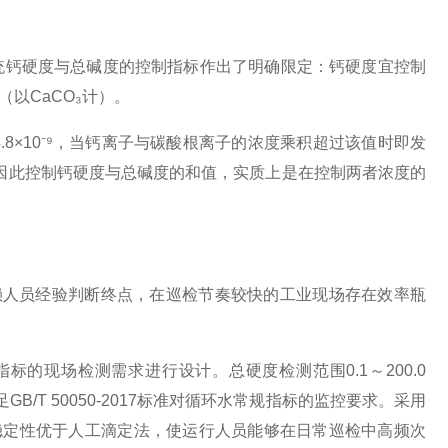
却水系统钙硬度与总碱度的控制指标作出了明确限定：钙硬度宜控制
L（以CaCO₃计）。
4.8×10⁻⁹，当钙离子与碳酸根离子的浓度乘积超过该值时即发
因此控制钙硬度与总碱度的和值，实质上是在控制两者浓度的
时且依赖人员经验判断终点，在巡检节奏较快的工业现场存在效率瓶
标的现场检测需求进行设计。总硬度检测范围0.1～200.0
GB/T 50050-2017标准对循环水常规指标的监控要求。采用
稳定性优于人工滴定法，使运行人员能够在日常巡检中高频次