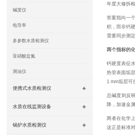
年度大修拆检
碱度仪
答案指向一
电导率
积，而非钙
需要同步测
多参数水质检测仪
两个指标的
亚硝酸盐氮
钙硬度表征
测油仪
热管表面垢层
1 mm垢层
便携式水质检测仪
总碱度则反
降，加速金
水质在线监测设备
两者在化学
锅炉水质检测仪
这正是标准