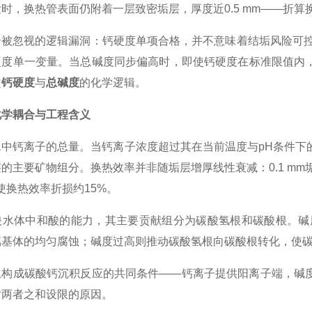
时，换热管表面仍附着一层致密垢层，厚度近0.5 mm——折算
个被忽视的逻辑漏洞：钙硬度单项合格，并不意味着结垢风险可控
硬度单一变量。当总碱度同步偏高时，即使钙硬度在标准限值内
定
钙硬度
与
总碱度
的化学逻辑。
化学耦合与工程含义
水中钙离子的总量。当钙离子浓度超过其在当前温度与pH条件下
的主要矿物组分。换热效率并非随垢层增厚线性衰减：0.1 mm
可使换热效率折损约15%。
映水体中和酸的能力，其主要贡献组分为碳酸氢根和碳酸根。碱
属基体的均匀腐蚀；碱度过高则推动碳酸氢根向碳酸根转化，使
上构成碳酸钙沉积反应的共同条件——钙离子提供阳离子端，碱
对两者之和设限的原因。