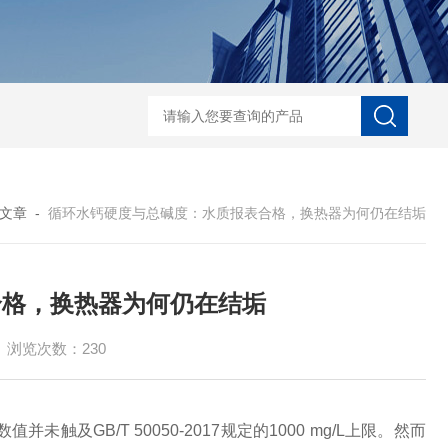
ERUN-ST9-K3台式水中臭氧检测仪
ERUN-ST7-B8台式
文章
-
循环水钙硬度与总碱度：水质报表合格，换热器为何仍在结垢
合格，换热器为何仍在结垢
浏览次数：230
及GB/T 50050-2017规定的1000 mg/L上限。然而