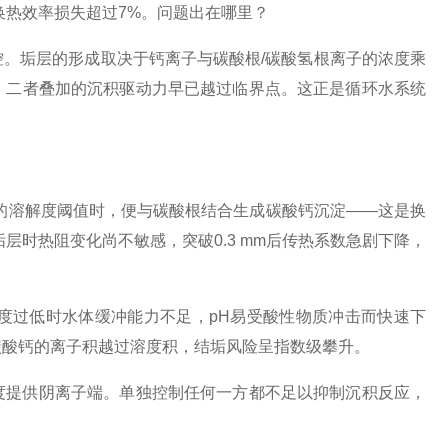
换热效率损失超过7%。问题出在哪里？
。垢层的形成取决于钙离子与碳酸根/碳酸氢根离子的浓度乘
，二者叠加的沉积驱动力早已越过临界点。这正是循环水系统
的溶解度阈值时，便与碳酸根结合生成碳酸钙沉淀——这是换
垢层时热阻变化尚不敏感，突破0.3 mm后传热系数急剧下降，
度过低时水体缓冲能力不足，pH易受酸性物质冲击而快速下
碳酸钙的离子积越过溶度积，结垢风险呈指数级攀升。
度提供阴离子端。单独控制任何一方都不足以抑制沉积反应，