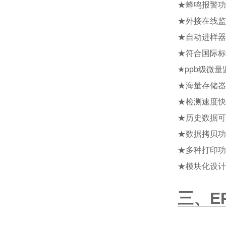
★
蜂鸣报警功
★
外接在线监
★
自动进样器
★
符合国际标
★
ppb级微量
★
海量存储器
★
检测速度快
★
历史数据可
★
数据拷贝功
★
多种打印功
★
模块化设计
三、E