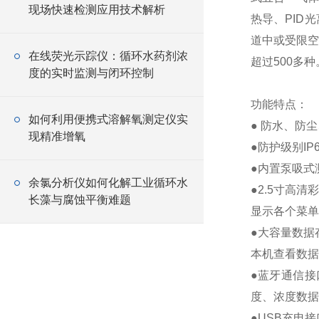
现场快速检测应用技术解析
热导、PID
道中或受限空
在线荧光示踪仪：循环水药剂浓
超过500多种
度的实时监测与闭环控制
功能特点：
如何利用便携式溶解氧测定仪实
● 防水、防
现精准增氧
●防护级别I
●内置泵吸式
余氯分析仪如何化解工业循环水
●2.5寸高
长藻与腐蚀平衡难题
显示各个菜单
●大容量数据
本机查看数据
●蓝牙通信接
度、浓度数据
●USB充电