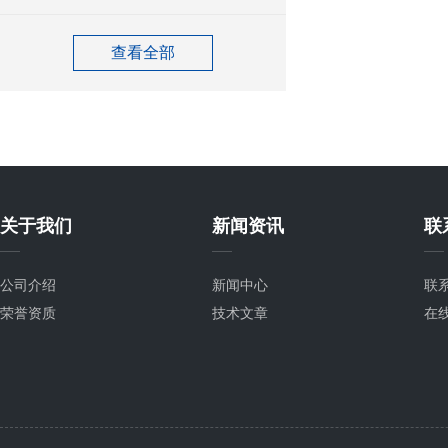
查看全部
关于我们
新闻资讯
联
公司介绍
新闻中心
联
荣誉资质
技术文章
在