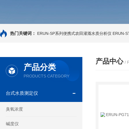
热门关键词：
ERUN-SP系列便携式农田灌溉水质分析仪
ERUN-
产品中心
/
产品分类
PRODUCTS CATEGORY
台式水质测定仪
臭氧浓度
碱度仪