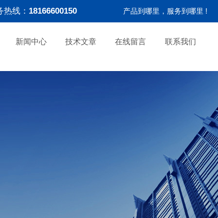
务热线：
18166600150
产品到哪里，服务到哪里 !
新闻中心
技术文章
在线留言
联系我们