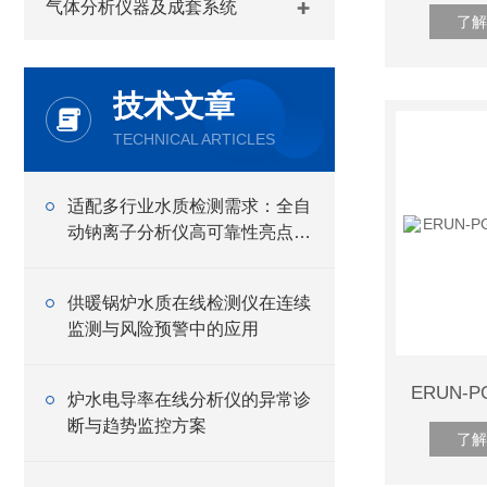
气体分析仪器及成套系统
了解
技术文章
TECHNICAL ARTICLES
适配多行业水质检测需求：全自
动钠离子分析仪高可靠性亮点解
读
供暖锅炉水质在线检测仪在连续
监测与风险预警中的应用
炉水电导率在线分析仪的异常诊
断与趋势监控方案
了解