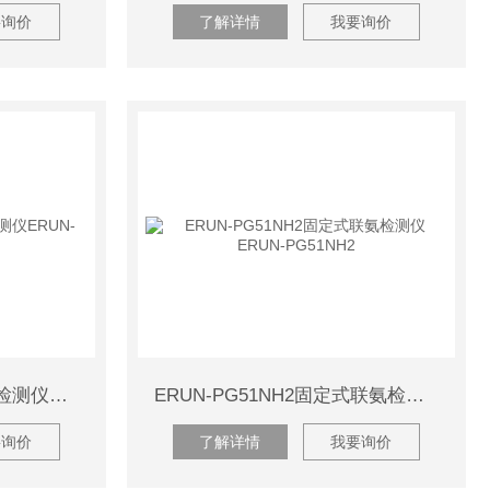
要询价
了解详情
我要询价
ERUN-PG71S1便携式肼检测仪ERUN-PG71S1
ERUN-PG51NH2固定式联氨检测仪ERUN-PG51NH2
要询价
了解详情
我要询价