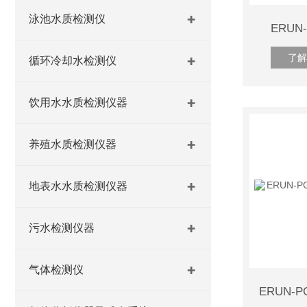
泳池水质检测仪
ERUN
了解
循环冷却水检测仪
饮用水水质检测仪器
养殖水质检测仪器
地表水水质检测仪器
污水检测仪器
气体检测仪