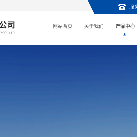
服
网站首页
关于我们
产品中心