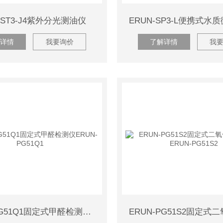
-ST3-J4紫外分光测油仪
详情
我要询价
了解详情
我
ERUN-PG51Q1固定式甲醛检测仪ERUN-PG51Q1