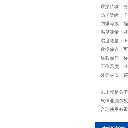
数据传输：分线
防护等级：IP
防爆等级：隔爆型
温度测量：-40
湿度测量：0~
数据储存：可
远程操作：标
工作温度：-4
外壳材质：铸
以上就是关于
气体泄漏事故
合理使用有毒