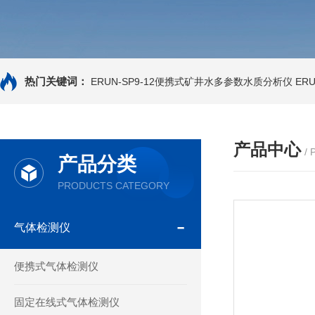
热门关键词：
ERUN-SP9-12便携式矿井水多参数水质分析仪
ER
产品中心
/
产品分类
PRODUCTS CATEGORY
气体检测仪
便携式气体检测仪
固定在线式气体检测仪