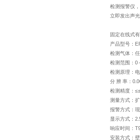
检测报警仪，
立即发出声光
固定在线式有
产品型号：ERU
检测气体：任意
检测范围：0～1
检测原理：电
分 辨 率：0.0
检测精度：≤±
测量方式：扩
报警方式：现
显示方式：2
响应时间：T9
安装方式：壁