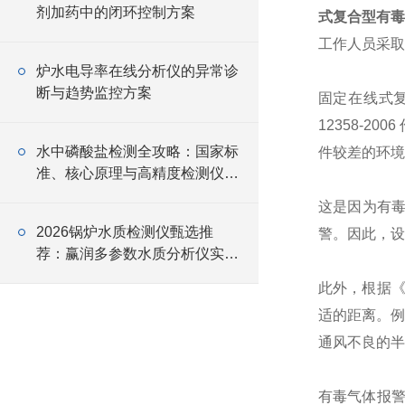
剂加药中的闭环控制方案
式复合型有
工作人员采取
炉水电导率在线分析仪的异常诊
断与趋势监控方案
固定在线式
12358-
水中磷酸盐检测全攻略：国家标
件较差的环境
准、核心原理与高精度检测仪选
型指南
这是因为有毒
2026锅炉水质检测仪甄选推
警。因此，设
荐：赢润多参数水质分析仪实用
选型指南
此外，根据《
适的距离。例
通风不良的半
有毒气体报警