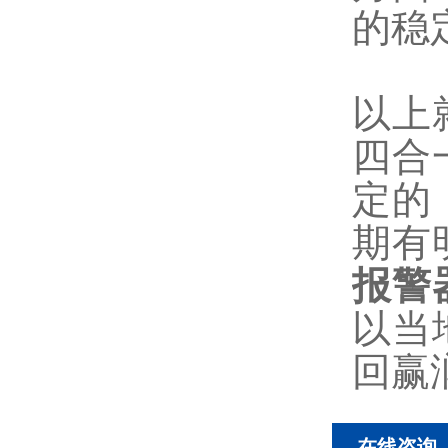
的稳
以上
四合
定的
期有
报警
以当
回赢
在线咨询