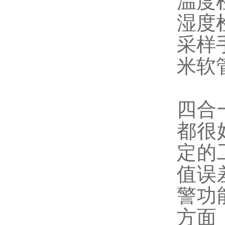
温度检
湿度检
采样
米软
四合
都很
定的
值误
警功
方面