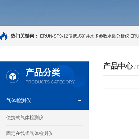
热门关键词：
ERUN-SP9-12便携式矿井水多参数水质分析仪
ER
产品中心
/
产品分类
PRODUCTS CATEGORY
气体检测仪
便携式气体检测仪
固定在线式气体检测仪