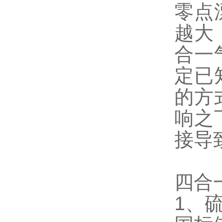
零点
越大
合一
定已
的方
响之
接导
四合
1、硫