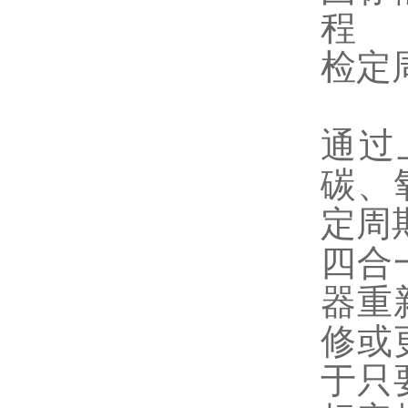
程
检定
通过
碳、
定周
四合
器重
修或
于只