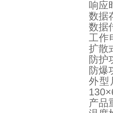
响应
数据
数据传
工作电
扩散式
防护
防爆功
外型尺
130×
产品