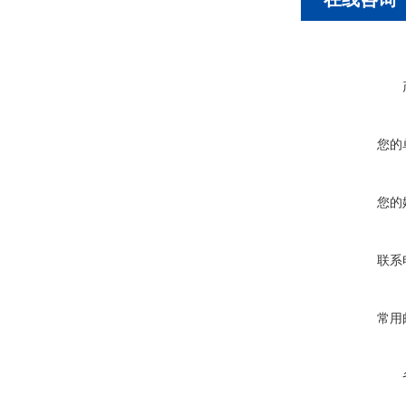
您的
您的
联系
常用