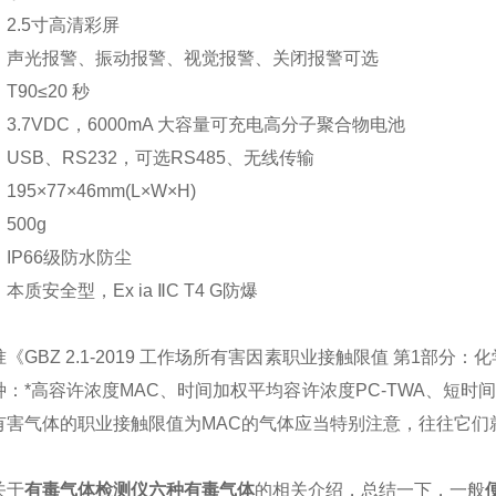
2.5寸高清彩屏
：声光报警、振动报警、视觉报警、关闭报警可选
90≤20 秒
3.7VDC，6000mA 大容量可充电高分子聚合物电池
USB、RS232，可选RS485、无线传输
95×77×46mm(L×W×H)
500g
IP66级防水防尘
质安全型，Ex ia ⅡC T4 G防爆
《GBZ 2.1-2019 工作场所有害因素职业接触限值 第1部
：*高容许浓度MAC、时间加权平均容许浓度PC-TWA、短时间
有害气体的职业接触限值为MAC的气体应当特别注意，往往它们
关于
有毒气体检测仪六种有毒气体
的相关介绍，总结一下，一般