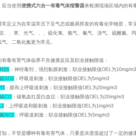
，应当使用
便携式六合一有毒气体报警器
来检测现场区域内的有
通常定义为在常温常压下呈气态或极易挥发的有毒化学物质，常
乙烷、、苯、光气、、、硫化氢、氨气、氟气、溴气、硫酰氟、
氯气、二氧化氮更为常见。
的有毒有害气体临界不良健康反应及职业接触限值
：
H2S
：神经毒剂，强烈黏膜刺激；职业接触限值OEL为10mg/m
硫SO2
：呼吸道刺激；职业接触限值OEL为5mg/m3
H3
：眼和上呼吸道刺激；职业接触限值OEL为20mg/m3
碳CO
：碳氧血红蛋白血症；职业接触限值OEL为20mg/m3
L2
：上呼吸道和眼刺激；职业接触限值OEL为1mg/m3
氮NO2
：呼吸道刺激；职业接触限值OEL为5mg/m3
可知，不管是哪种有毒有害气体，只要是浓度值超过了一定的健