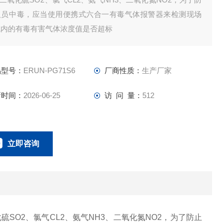
人员中毒，应当使用便携式六合一有毒气体报警器来检测现场
域内的有毒有害气体浓度值是否超标
品型号：
ERUN-PG71S6
厂商性质：
生产厂家
新时间：
2026-06-25
访 问 量：
512
立即咨询
18166600151
联系电话：
硫SO2、氯气CL2、氨气NH3、二氧化氮NO2，为了防止