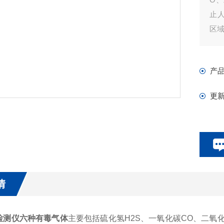
止
区
产
更
情
检测仪六种有毒气体
主要包括硫化氢H2S、一氧化碳CO、二氧化