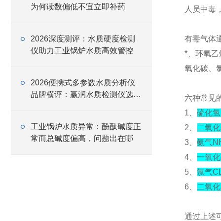
为何读数偏低不宜立即补药
人员中毒
2026深度测评：水质硬度检测
有毒气体
仪助力工业锅炉水质高效管控
*、环氧
氧化碳、
2026便携式多参数水质分析仪
品牌横评：赢润水质检测仪选型
六种常见
避坑指南
1、
硫化氢
工业锅炉水质异常：酚酞碱度正
2、
二氧化
常而总碱度偏高，问题出在哪
3、
氨气N
4、
一氧化
5、
氯气C
6、
二氧化
通过上述