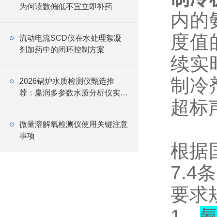
为何读数偏低不宜立即补药
内的
度值
流动电流SCD仪在水处理絮凝
剂加药中的闭环控制方案
续实
制冷
2026锅炉水质检测仪甄选推
荐：赢润多参数水质分析仪实用
超标
选型指南
微量溶解氧检测仪使用关键注意
事项
根据
7.4
条
要求
1
、