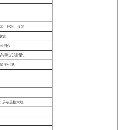
显示、控制、报警
电源
体检测仪
泵吸式测量。
降压处理。
m；屏蔽层接大地。