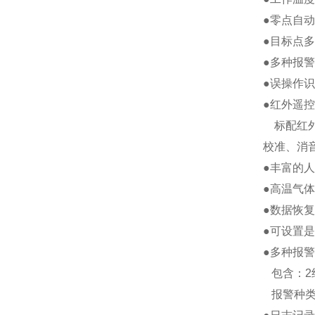
●零点自
●目标点
●多种报
●误操作
●红外遥控
标配红外
校准、消
●丰富的人
●高温气
●数据恢
●可设置是
●多种报
包含：2
报警种类