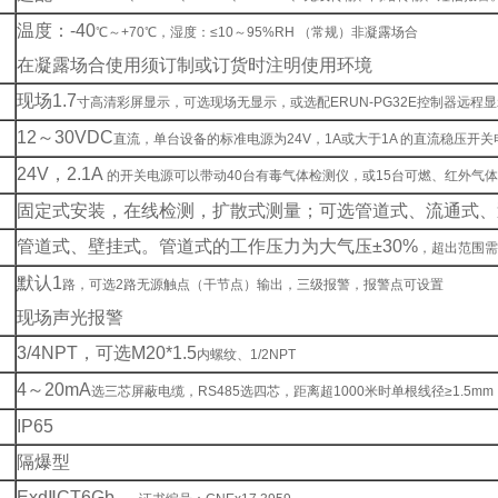
温度：-40
℃～+70℃，湿度：≤10～95%RH （常规）非凝露场合
在凝露场合使用须订制或订货时注明使用环境
现场1.7
寸高清彩屏显示，可选现场无显示，或选配ERUN-PG32E控制器远程
12
～30VDC
直流，单台设备的标准电源为24V，1A或大于1A 的直流稳压开关
24V
，2.1A
的开关电源可以带动40台有毒气体检测仪，或15台可燃、红外气
固定式安装，在线检测，扩散式测量；可选管道式、流通式、
管道式、壁挂式。管道式的工作压力为大气压±30%
，超出范围需
默认1
路，可选2路无源触点（干节点）输出，三级报警，报警点可设置
现场声光报警
3/4NPT
，可选M20*1.5
内螺纹、1/2NPT
4
～20mA
选三芯屏蔽电缆，RS485选四芯，距离超1000米时单根线径≥1.5m
IP65
隔爆型
Exd
ⅡCT6Gb