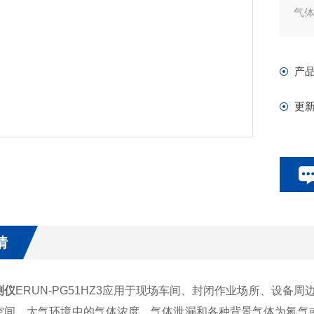
气
产
更
情
测仪
ERUN-PG51HZ3应用于现场车间、封闭作业场所、设备
空间、大气环境中的气体浓度、气体泄漏和各种背景气体为氮气或