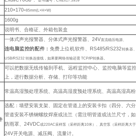
， 证书编号：CNEx17.3959
210
×170
×85mm(L×H×W)
1600g
说明书、合格证、外箱包装盒
一体式声光报警器、分体式声光报警器、24V
直流稳压电源、
连电脑监控的配件：
免费上位机软件、RS485/RS232
转换器、
USB/RS232 转换连接线，如果要网络传输还需 TCP/IP转换器。
可以把数据无线传输到手机、远程监控中心、监控电脑等监
上，进行数据分析、存储、打印等功能
常温高湿预处理系统、高温高湿度预处理系统、高温高湿高粉
选配：墙壁安装支架、固定在管道上的安装卡扣（四分、六分
管道安装不锈钢螺纹焊座或法兰（需注明管道或法兰尺寸，如D
件
防雨罩、24VDC
或220AC采样泵（采样距离10米）、真空泵（采样距离大于
24V
开关电源、减压阀、流量计。