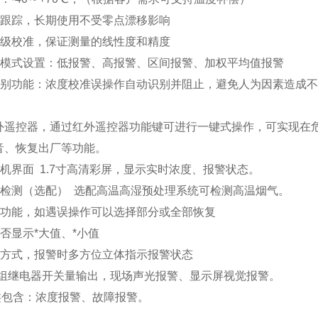
动跟踪，长期使用不受零点漂移影响
多级校准，保证测量的线性度和精度
警模式设置：低报警、高报警、区间报警、加权平均值报警
识别功能：浓度校准误操作自动识别并阻止，避免人为因素造成不
遥控器，通过红外遥控器功能键可进行一键式操作，可实现在危
音、恢复出厂等功能。
机界面 1.7寸高清彩屏，显示实时浓度、报警状态。
体检测（选配） 选配高温高湿预处理系统可检测高温烟气。
复功能，如遇误操作可以选择部分或全部恢复
否显示*大值、*小值
警方式，报警时多方位立体指示报警状态
组继电器开关量输出，现场声光报警、显示屏视觉报警。
包含：浓度报警、故障报警。