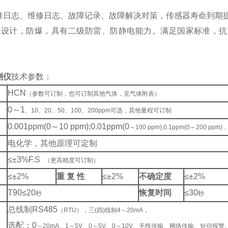
日志、维修日志、故障记录、故障解决对策，传感器寿命到期
路设计，防爆，具有二级防雷、防静电能力。满足国家标准，抗
。
测仪
技术参数：
HCN
（参数可订制，也可订制其他气体，见气体附表）
0
～1
、10、20、50、100、200ppm可选，其他量程可订制
0.001ppm(0
～10 ppm);0.01ppm(0
～100 ppm);0.1ppm(0～200 p
电化学，其他原理可定制
≤±3%F.S
（更高精度可订制）
≤±2%
重 复 性
≤±2%
不确定度
≤±2%
T90
≤20
恢复时间
≤30
秒
秒
总线制RS485
（RTU），三(四)线制4～20mA，
选配：0
～20mA、1～5V、0～5V、0～10V、无线传输、网络传输、短信报警