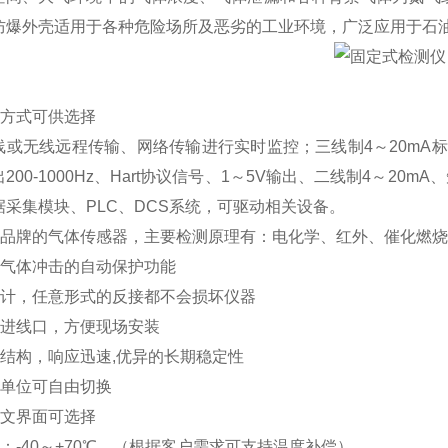
防爆外壳适用于各种危险场所及恶劣的工业环境，广泛应用于石
：
讯方式可供选择
或无线远程传输、网络传输进行实时监控；三线制4～20mA标准信
200-1000Hz、Hart协议信号、1～5V输出、二线制4～2
据采集模块、PLC、DCS系统，可驱动相关设备。
际品牌的气体传感器，主要检测原理有：电化学、红外、催化燃烧
度气体冲击的自动保护功能
设计，任意形式的反接都不会损坏仪器
缆进线口，方便现场安装
室结构，响应迅速,优异的长期稳定性
示单位可自由切换
英文界面可选择
：-40～+70℃，（根据客户需求可支持温度补偿）