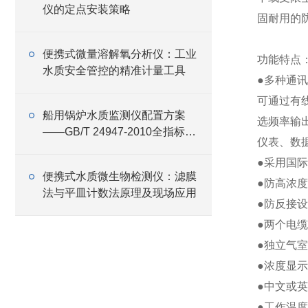
仪的定点安装策略
固耐用的
便携式微量溶解氧分析仪：工业
功能特点
水质安全管控的精准计量工具
●多种通
可通过有线
船用锅炉水质监测仪配置方案
选频率输出
——GB/T 24947-2010全指标覆
仪表、数
盖与设备选型
●采用国
便携式水质微生物检测仪：滤膜
●防高浓
法与平皿计数法原理及现场应用
●防反接
●两个电
●独立气
●浓度显
●中文或
●工作温度