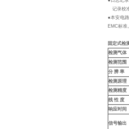
●日志记录
记录校准
●本安电
EMC标准
固定式检
检测气体
检测范围
分 辨 率
检测原理
检测精度
线 性 度
响应时间
信号输出