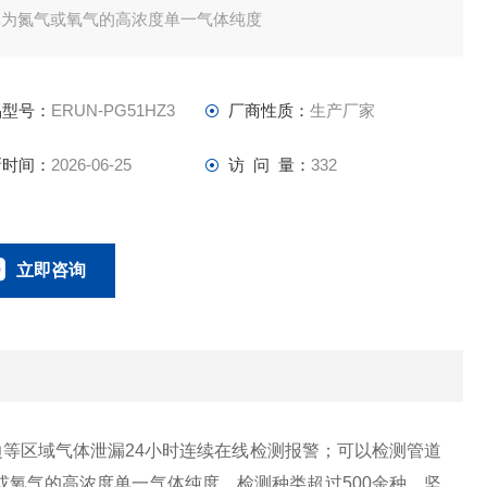
体为氮气或氧气的高浓度单一气体纯度
品型号：
ERUN-PG51HZ3
厂商性质：
生产厂家
新时间：
2026-06-25
访 问 量：
332
立即咨询
18166600151
联系电话：
周边等区域气体泄漏24小时连续在线检测报警；可以检测管道
氧气的高浓度单一气体纯度。检测种类超过500余种。坚