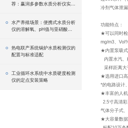
荐：赢润多参数水质分析仪实用
冷剂气体泄漏
选型指南
水产养殖场景：便携式水质分析
功能特点：
仪的溶解氧、pH值与亚硝酸盐
★可以同时检
检测技巧
mg/m3、Vo
热电联产系统锅炉水质检测仪的
★内置泵吸
配置与标准适配
内置水汽、
采样距离大于
工业循环水系统中水质硬度检测
★选用进口高
仪的定点安装策略
*的电路设计
★丰富的人机
2.5寸高清
气体分子式、
★大容量数据
标配10万条