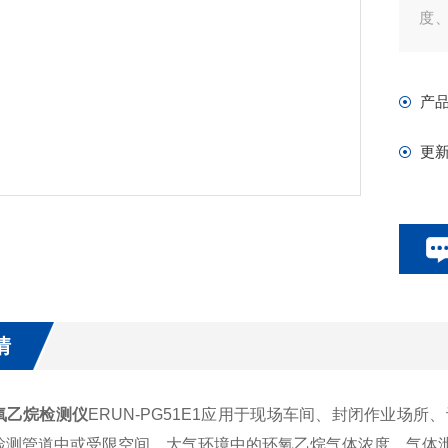
度
度
产
更
情
氧乙烷检测仪
ERUN-PG51E1应用于现场车间、封闭作业场
检测管道中或受限空间、大气环境中的环氧乙烷气体浓度、气体