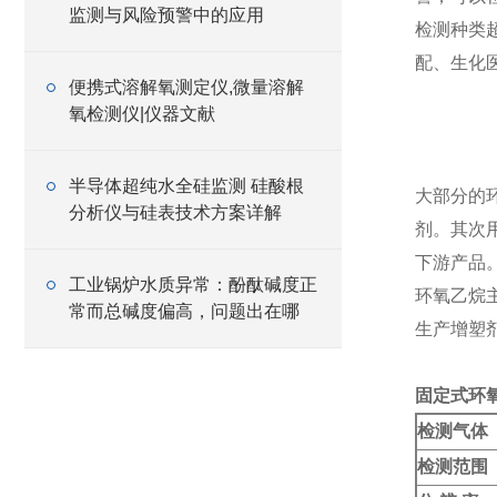
监测与风险预警中的应用
检测种类
配、生化
便携式溶解氧测定仪,微量溶解
氧检测仪|仪器文献
半导体超纯水全硅监测 硅酸根
大部分的
分析仪与硅表技术方案详解
剂。其次
下游产品
工业锅炉水质异常：酚酞碱度正
环氧乙烷
常而总碱度偏高，问题出在哪
生产增塑
固定式环
检测气体
检测范围