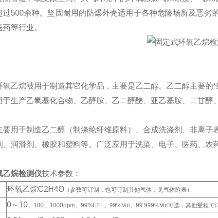
超过500余种。坚固耐用的防爆外壳适用于各种危险场所及恶劣
医药等行业。
环氧乙烷被用于制造其它化学品，主要是乙二醇。乙二醇主要的*
用于生产乙氧基化合物、乙醇胺、乙二醇醚、亚乙基胺、二甘醇
。
主要用于制造乙二醇（制涤纶纤维原料）、合成洗涤剂、非离子
剂、润滑剂、橡胶和塑料等。广泛应用于洗染、电子、医药、农
氧乙烷检测仪
技术参数：
环氧乙烷C2H4O
（参数可订制，也可订制其他气体，见气体附表）
0
～10
、100、1000ppm、99%LEL、99%Vol、99.999%Vol可选，其他量程可