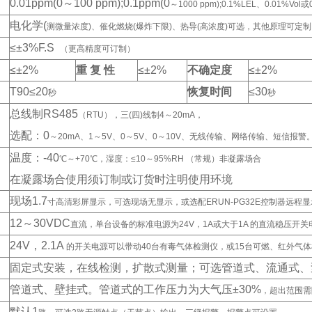
0.01ppm(0
～100 ppm);0.1ppm(0
～1000 ppm);0.1%LEL、0.01%V
电化学(
测微量浓度)、催化燃烧(爆炸下限)、热导(高浓度)可选，其他原理可定制
≤±3%F.S
（更高精度可订制）
≤±2%
重 复 性
≤±2%
不确定度
≤±2%
T90
≤20
恢复时间
≤30
秒
秒
总线制RS485
（RTU），三(四)线制4～20mA，
选配：0
～20mA、1～5V、0～5V、0～10V、无线传输、网络传输、短信报警
温度：-40
℃～+70℃，湿度：≤10～95%RH （常规）非凝露场合
在凝露场合使用须订制或订货时注明使用环境
现场1.7
寸高清彩屏显示，可选现场无显示，或选配ERUN-PG32E控制器远程
12
～30VDC
直流，单台设备的标准电源为24V，1A或大于1A 的直流稳压开关
24V
，2.1A
的开关电源可以带动40台有毒气体检测仪，或15台可燃、红外气
固定式安装，在线检测，扩散式测量；可选管道式、流通式、
管道式、壁挂式。管道式的工作压力为大气压±30%
，超出范围需
默认1