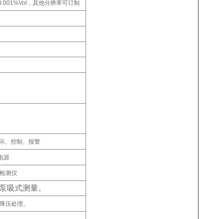
ol或0.001%Vol，其他分辨率可订制
。
显示、控制、报警
电源
体检测仪
泵吸式测量。
降压处理。