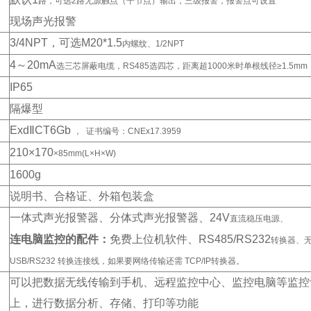
路，可选2路无源触点（干节点）输出，三级报警，报警点可设置
现场声光报警
3/4NPT
，可选M20*1.5
内螺纹、1/2NPT
4
～20mA
选三芯屏蔽电缆，RS485选四芯，距离超1000米时单根线径≥1.5m
IP65
隔爆型
Exd
ⅡCT6Gb
， 证书编号：CNEx17.3959
210
×170
×85mm(L×H×W)
1600g
说明书、合格证、外箱包装盒
一体式声光报警器、分体式声光报警器、24V
直流稳压电源、
连电脑监控的配件：
免费上位机软件、RS485/RS232
转换器、无
USB/RS232 转换连接线，如果要网络传输还需 TCP/IP转换器。
可以把数据无线传输到手机、远程监控中心、监控电脑等监控
上，进行数据分析、存储、打印等功能