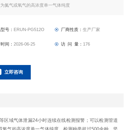
体为氮气或氧气的高浓度单一气体纯度
品型号：
ERUN-PG512O
厂商性质：
生产厂家
新时间：
2026-06-25
访 问 量：
176
立即咨询
18166600151
联系电话：
周边等区域气体泄漏24小时连续在线检测报警；可以检测管道
氧气的高浓度单一气体纯度。检测种类超过500余种。坚