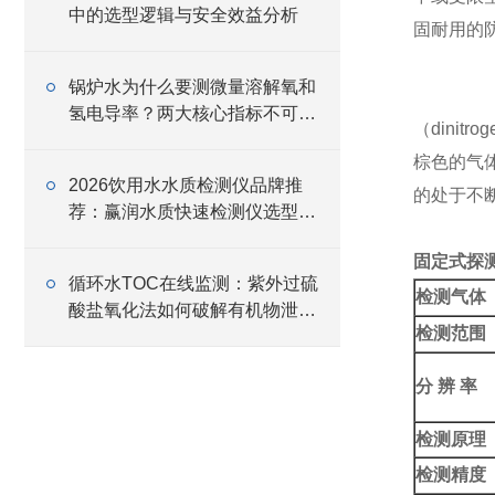
中的选型逻辑与安全效益分析
固耐用的
锅炉水为什么要测微量溶解氧和
氢电导率？两大核心指标不可忽
（dini
视
棕色的气
2026饮用水水质检测仪品牌推
的处于不
荐：赢润水质快速检测仪选型指
南
固定式探
循环水TOC在线监测：紫外过硫
检测气体
酸盐氧化法如何破解有机物泄漏
检测范围
预警难题
分 辨 率
检测原理
检测精度