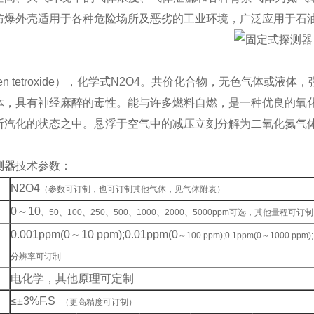
防爆外壳适用于各种危险场所及恶劣的工业环境，广泛应用于石
trogen tetroxide），化学式N2O4。共价化合物，无色气
体，具有神经麻醉的毒性。能与许多燃料自燃，是一种优良的氧
断汽化的状态之中。悬浮于空气中的减压立刻分解为二氧化氮气
测器
技术参数：
N2O4
（参数可订制，也可订制其他气体，见气体附表）
0
～10
、50、100、250、500、1000、2000、5000ppm可选，其他量程可订制
0.001ppm(0
～10 ppm);0.01ppm(0
～100 ppm);0.1ppm(0～1000 pp
分辨率可订制
电化学，其他原理可定制
≤±3%F.S
（更高精度可订制）