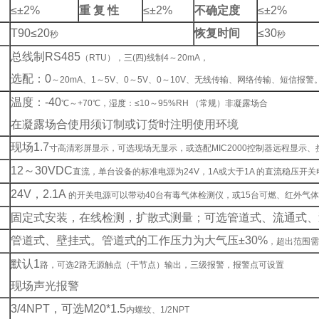
≤±2%
重 复 性
≤±2%
不确定度
≤±2%
T90
≤20
恢复时间
≤30
秒
秒
总线制RS485
（RTU），三(四)线制4～20mA，
选配：0
～20mA、1～5V、0～5V、0～10V、无线传输、网络传输、短信报警
温度：-40
℃～+70℃，湿度：≤10～95%RH （常规）非凝露场合
在凝露场合使用须订制或订货时注明使用环境
现场1.7
寸高清彩屏显示，可选现场无显示，或选配MIC2000控制器远程显示、
12
～30VDC
直流，单台设备的标准电源为24V，1A或大于1A 的直流稳压开关
24V
，2.1A
的开关电源可以带动40台有毒气体检测仪，或15台可燃、红外气
固定式安装，在线检测，扩散式测量；可选管道式、流通式、
管道式、壁挂式。管道式的工作压力为大气压±30%
，超出范围需
默认1
路，可选2路无源触点（干节点）输出，三级报警，报警点可设置
现场声光报警
3/4NPT
，可选M20*1.5
内螺纹、1/2NPT