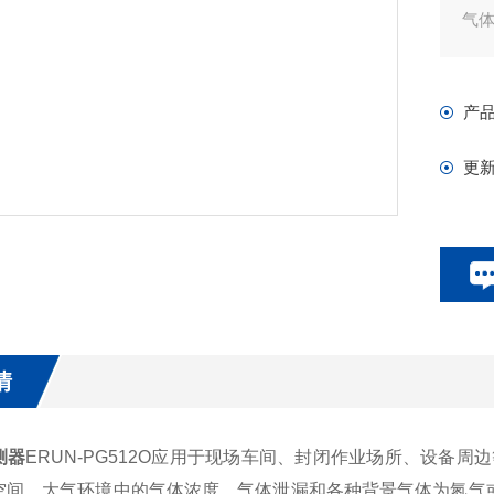
气
产
更
情
测器
ERUN-PG512O应用于现场车间、封闭作业场所、设备
空间、大气环境中的气体浓度、气体泄漏和各种背景气体为氮气或