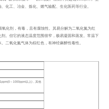
油、化工、冶金、炼化、燃气输配、生化医药等行业。
体或液体，强氧化剂，有毒，且有腐蚀性。其易分解为二氧化氮为红
化剂。但它的液态温度范围很窄，极易凝固和蒸发。常温下
体。二氧化氮气体为棕红色，有神经麻醉性毒性。
m);1ppm(0～1000ppm以上)，其他