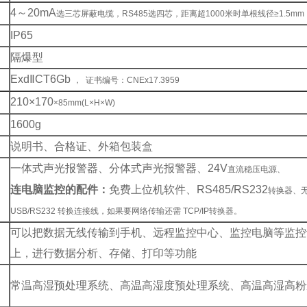
4
～20mA
选三芯屏蔽电缆，RS485选四芯，距离超1000米时单根线径≥1.5m
IP65
隔爆型
Exd
ⅡCT6Gb
， 证书编号：CNEx17.3959
210
×170
×85mm(L×H×W)
1600g
说明书、合格证、外箱包装盒
一体式声光报警器、分体式声光报警器、24V
直流稳压电源、
连电脑监控的配件：
免费上位机软件、RS485/RS232
转换器、无
USB/RS232 转换连接线，如果要网络传输还需 TCP/IP转换器。
可以把数据无线传输到手机、远程监控中心、监控电脑等监控
上，进行数据分析、存储、打印等功能
常温高湿预处理系统、高温高湿度预处理系统、高温高湿高粉