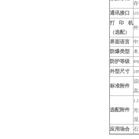
存
通讯接口
US
打印机
外
（选配）
界面语言
中
防爆类型
本
防护等级
IP
外型尺寸
19
说
标准附件
高
1.
选配附件
光
湿
应用场合
石