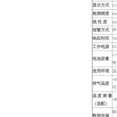
显示方式
2.5
检测精度
≤
线 性 度
≤
报警方式
声
响应时间
T9
工作电源
DC
3.
电池容量
带
使用环境
温
-40
样气温度
可
温度测量
-4
（选配）
标
数据存储