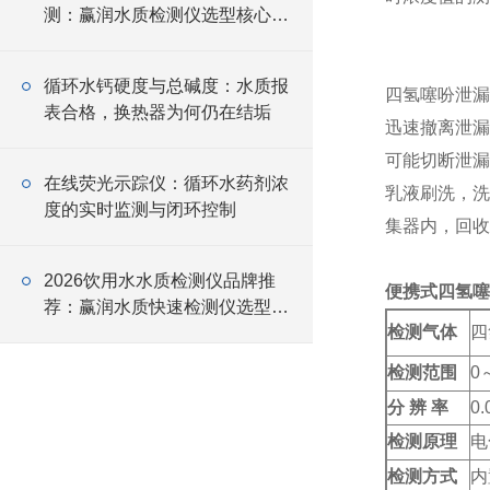
测：赢润水质检测仪选型核心要
点
循环水钙硬度与总碱度：水质报
四氢噻吩泄漏
表合格，换热器为何仍在结垢
迅速撤离泄漏
可能切断泄漏
在线荧光示踪仪：循环水药剂浓
乳液刷洗，洗
度的实时监测与闭环控制
集器内，回收
2026饮用水水质检测仪品牌推
便携式四氢噻
荐：赢润水质快速检测仪选型指
检测气体
四
南
检测范围
0
分 辨 率
0.
检测原理
电
检测方式
内