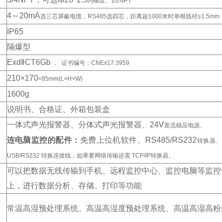
内螺纹、1/2NPT
4
～20mA
选三芯屏蔽电缆，RS485选四芯，距离超1000米时单根线径≥1.5m
IP65
隔爆型
Exd
ⅡCT6Gb
， 证书编号：CNEx17.3959
210
×170
×85mm(L×H×W)
1600g
说明书、合格证、外箱包装盒
一体式声光报警器、分体式声光报警器、24V
直流稳压电源、
连电脑监控的配件：
免费上位机软件、RS485/RS232
转换器、
USB/RS232 转换连接线，如果要网络传输还需 TCP/IP转换器。
可以把数据无线传输到手机、远程监控中心、监控电脑等监控
上，进行数据分析、存储、打印等功能
常温高湿预处理系统、高温高湿度预处理系统、高温高湿高粉