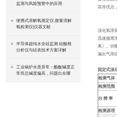
监测与风险预警中的应用
高等优点
便携式溶解氧测定仪,微量溶解
氧检测仪|仪器文献
溴化氢泄
迅速撤离
半导体超纯水全硅监测 硅酸根
离）。切
分析仪与硅表技术方案详解
漏出气用
工业锅炉水质异常：酚酞碱度正
固定式溴
常而总碱度偏高，问题出在哪
检测气体
检测范围
分 辨 率
检测原理