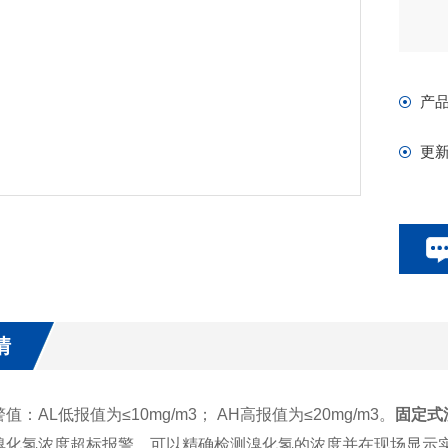
产
更
情
：AL低报值为≤10mg/m3； AH高报值为≤20mg/m3。
固定式
溴化氢浓度超标报警，可以精确检测溴化氢的浓度并在现场显示