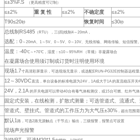
≤±3%F.S
（更高精度可订制）
≤±2%
重 复 性
≤±2%
不确定度
≤±2%
T90
≤20
恢复时间
≤30
秒
秒
总线制RS485
（RTU），三(四)线制4～20mA，
选配：0
～20mA、1～5V、0～5V、0～10V、无线传输、网络传输、短信报警
温度：-40
℃～+70℃，湿度：≤10～95%RH （常规）非凝露场合
在凝露场合使用须订制或订货时注明使用环境
现场1.7
寸高清彩屏显示，可选现场无显示，或选配ERUN-PG32E控制器远程
12
～30VDC
直流，单台设备的标准电源为24V，1A或大于1A 的直流稳压开关
24V
，2.1A
的开关电源可以带动40台有毒气体检测仪，或15台可燃、红外气
固定式安装，在线检测，扩散式测量；可选管道式、流通式、
管道式、壁挂式。管道式的工作压力为大气压±30%
，超出范围需
默认1
路，可选2路无源触点（干节点）输出，三级报警，报警点可设置
现场声光报警
3/4NPT
，可选M20*1.5