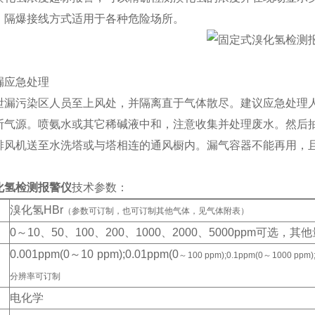
，隔爆接线方式适用于各种危险场所。
漏应急处理
泄漏污染区人员至上风处，并隔离直于气体散尽。建议应急处理人
断气源。喷氨水或其它稀碱液中和，注意收集并处理废水。然后
排风机送至水洗塔或与塔相连的通风橱内。漏气容器不能再用，
化氢检测报警仪
技术参数：
溴化氢HBr
（参数可订制，也可订制其他气体，见气体附表）
0
～
10
、
50
、
100
、
200
、
1000
、
2000
、
5000ppm
可选
，其他
0.001ppm(0
～10 ppm);0.01ppm(0
～100 ppm);0.1ppm(0～1000 p
分辨率可订制
电化学