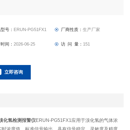
品型号：
ERUN-PG51FX1
厂商性质：
生产厂家
新时间：
2026-06-25
访 问 量：
151
立即咨询
18166600151
联系电话：
溴化氢检测报警仪
ERUN-PG51FX1应用于溴化氢的气体浓
实时浓度值、标准信号输出，具有信号稳定，灵敏度及精度