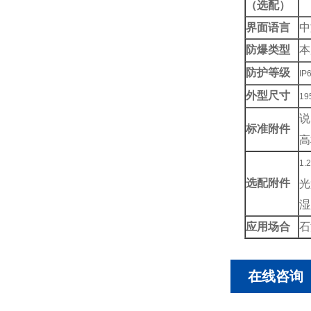
（选配）
界面语言
中
防爆类型
本
防护等级
IP
外型尺寸
19
说
标准附件
高
1.
选配附件
光
湿
应用场合
石
在线咨询