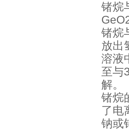
锗烷
GeO2
锗烷
放出
溶液
至与3
解。
锗烷
了电离
钠或