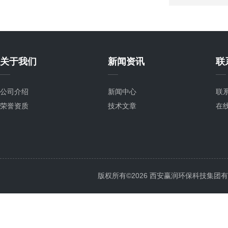
关于我们
新闻资讯
联
公司介绍
新闻中心
联
荣誉资质
技术文章
在
版权所有©2026 西安赢润环保科技集团有限公司 