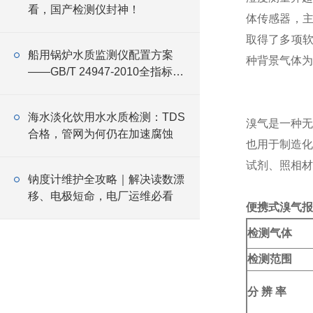
看，国产检测仪封神！
体传感器，主
取得了多项软
船用锅炉水质监测仪配置方案
种背景气体为
——GB/T 24947-2010全指标覆
盖与设备选型
海水淡化饮用水水质检测：TDS
溴气是一种无
合格，管网为何仍在加速腐蚀
也用于制造化
试剂、照相材
钠度计维护全攻略｜解决读数漂
移、电极短命，电厂运维必看
便携式溴气报
检测气体
检测范围
分 辨 率