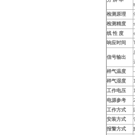
检测原理
检测精度
线 性 度
响应时间
信号输出
样气温度
样气湿度
工作电压
电源参考
工作方式
安装方式
报警方式