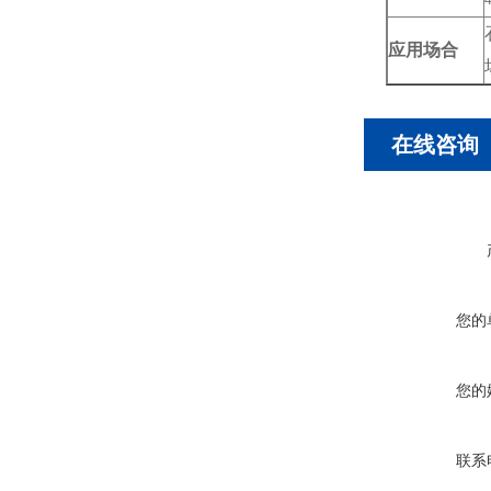
应用场合
在线咨询
您的
您的
联系