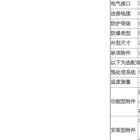
电气接口
连接电缆
防护等级
防爆类型
外型尺寸
标准附件
以下为选配
预处理系统
温度测量
功能型附件
安装型附件