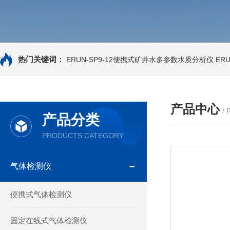
热门关键词：
ERUN-SP9-12便携式矿井水多参数水质分析仪
ER
产品中心
/
产品分类
PRODUCTS CATEGORY
气体检测仪
便携式气体检测仪
固定在线式气体检测仪