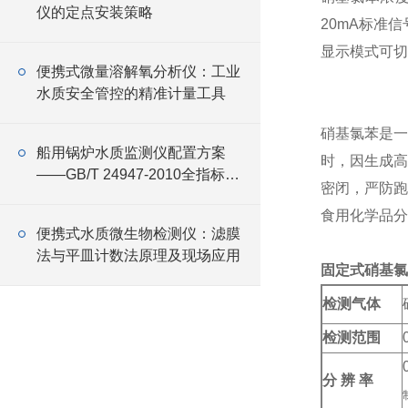
仪的定点安装策略
20mA标准
显示模式可切
便携式微量溶解氧分析仪：工业
水质安全管控的精准计量工具
硝基氯苯是一
船用锅炉水质监测仪配置方案
时，因生成高
——GB/T 24947-2010全指标覆
密闭，严防跑
盖与设备选型
食用化学品分
便携式水质微生物检测仪：滤膜
法与平皿计数法原理及现场应用
固定式硝基氯
检测气体
检测范围
分 辨 率