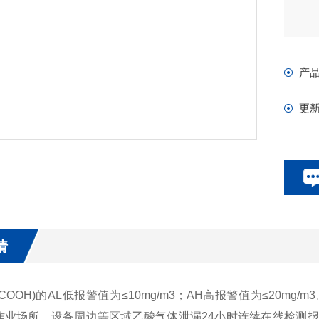
产
更
情
3COOH)的AL低报警值为≤10mg/m3；AH高报警值为≤20mg
作业场所、设备周边等区域乙酸气体泄漏24小时连续在线检测