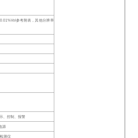
ppm);0.01%Vol参考附表，其他分辨率
。
显示、控制、报警
电源
体检测仪