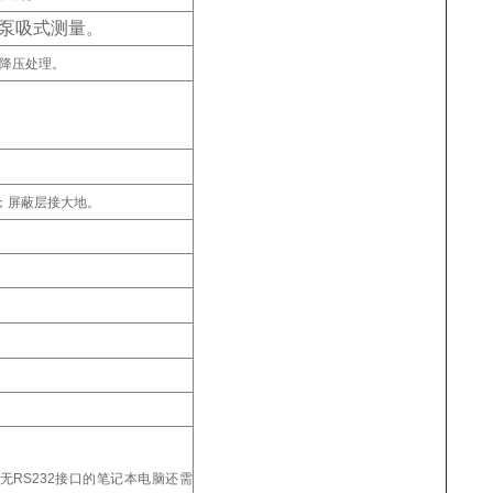
泵吸式测量。
降压处理。
m；屏蔽层接大地。
无RS232接口的笔记本电脑还需