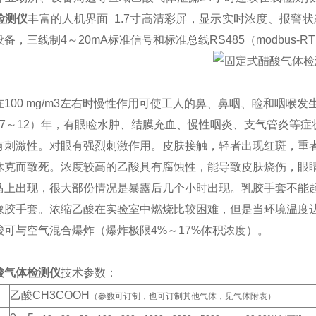
检测仪
丰富的人机界面 1.7寸高清彩屏，显示实时浓度、报警状
备，三线制4～20mA标准信号和标准总线RS485（modbus-R
100 mg/m3左右时慢性作用可使工人的鼻、鼻咽、睑和咽喉发
3×（7～12）年，有眼睑水肿、结膜充血、慢性咽炎、支气管炎
有刺激性。对眼有强烈刺激作用。皮肤接触，轻者出现红斑，重
休克而致死。浓度较高的乙酸具有腐蚀性，能导致皮肤烧伤，眼
马上出现，很大部份情况是暴露后几个小时出现。乳胶手套不能
橡胶手套。浓缩乙酸在实验室中燃烧比较困难，但是当环境温度达到
酸可与空气混合爆炸（爆炸极限4%～17%体积浓度）。
酸气体检测仪
技术参数：
乙酸CH3COOH
（参数可订制，也可订制其他气体，见气体附表）