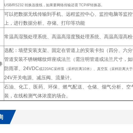
USB/RS232 转换连接线，如果要网络传输还需 TCP/IP转换器。
可以把数据无线传输到手机、远程监控中心、监控电脑等监控
上，进行数据分析、存储、打印等功能
常温高湿预处理系统、高温高湿度预处理系统、高温高湿高粉
选配：墙壁安装支架、固定在管道上的安装卡扣（四分、六分
管道安装不锈钢螺纹焊座或法兰（需注明管道或法兰尺寸，如D
件
防雨罩、24VDC
或220AC采样泵（采样距离10米）、真空泵（采样距离大于
24V
开关电源、减压阀、流量计。
石油、化工、医药、环保、燃气配送、仓储、烟气分析、空
装，在线检测气体浓度的场合。
询