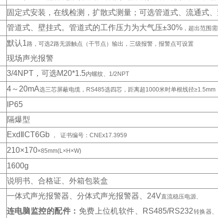
固定式安装，在线检测，扩散式测量；可选管道式、流通式、
管道式、壁挂式。管道式的工作压力为大气压±30%
，超出范围需
默认1
路，可选2路无源触点（干节点）输出，三级报警，报警点可设置
现场声光报警
3/4NPT
，可选M20*1.5
内螺纹、1/2NPT
4
～20mA
选三芯屏蔽电缆，RS485选四芯，距离超1000米时单根线径≥1.5m
IP65
隔爆型
Exd
ⅡCT6Gb
， 证书编号：CNEx17.3959
210
×170
×85mm(L×H×W)
1600g
说明书、合格证、外箱包装盒
一体式声光报警器、分体式声光报警器、24V
直流稳压电源、
连电脑监控的配件：
免费上位机软件、RS485/RS232
转换器、