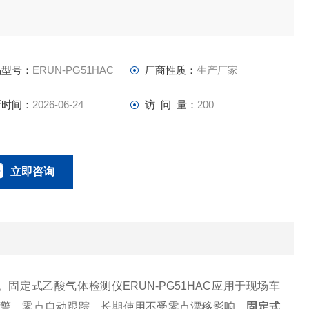
品型号：
ERUN-PG51HAC
厂商性质：
生产厂家
新时间：
2026-06-24
访 问 量：
200
立即咨询
18166600151
联系电话：
/m3。固定式乙酸气体检测仪ERUN-PG51HAC应用于现场车
报警，零点自动跟踪，长期使用不受零点漂移影响。
固定式