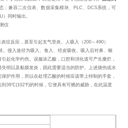
态；兼容二次仪表、数据采集模块、PLC、DCS系统，可
TU）同时输出。
生炎症反应，甚至引起支气管炎。人吸入（200～490）
等症状。侵入途径为吸入、食入、经皮吸收。吸入后对鼻、喉
者引起化学灼伤。误服浓乙酸，口腔和消化道可产生糜烂，
睛失明以及黏膜发炎，因此需要适当的防护。上述烧伤或水
起保护作用，所以在处理乙酸的时候应该带上特制的手套，
39℃(102℉)的时候，它便具有可燃的威胁，在此温度