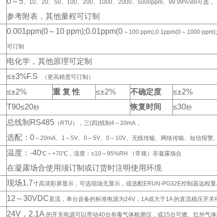
0
～5
、10、20、50、100、200、1000、2000、5000ppm、99.99%Vol可选，
参考附表，其他量程可订制
0.001ppm(0
～10 ppm);0.01ppm(0
～100 ppm);0.1ppm(0～1000 
可订制
电化学，其他原理可定制
≤±3%F.S
（更高精度可订制）
≤±2%
重 复 性
≤±2%
不确定度
≤±2%
T90
≤20
恢复时间
≤30
秒
秒
总线制RS485
（RTU），三(四)线制4～20mA，
选配：0
～20mA、1～5V、0～5V、0～10V、无线传输、网络传输、短信报警
温度：-40
℃～+70℃，湿度：≤10～95%RH （常规）非凝露场合
在凝露场合使用须订制或订货时注明使用环境
现场1.7
寸高清彩屏显示，可选现场无显示，或选配ERUN-PG32E控制器远程
12
～30VDC
直流，单台设备的标准电源为24V，1A或大于1A 的直流稳压开关
24V
，2.1A
的开关电源可以带动40台有毒气体检测仪，或15台可燃、红外气