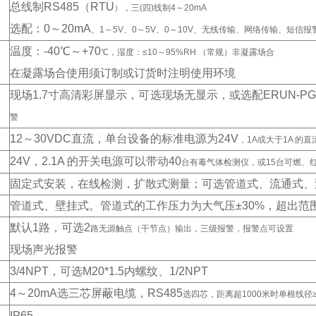
总线制RS485
（RTU
），三(四)线制4～20mA
选配：0
～20mA
、1～5V、0～5V、0～10V、无线传输、网络传输、短信报
温度：-40
℃～+70
℃，湿度：≤10～95%RH （常规）非凝露场合
在凝露场合使用须订制或订货时注明使用环境
现场1.7
寸高清彩屏显示，可选现场无显示，或选配ERUN-PG
警
12
～30VDC
直流，单台设备的标准电源为24V
，1A或大于1A 的
24V
，2.1A
的开关电源可以带动40
台有毒气体检测仪，或15台可燃、
固定式安装，在线检测，扩散式测量；可选管道式、流通式、
管道式、壁挂式。管道式的工作压力为大气压±30%
，超出范
默认1
路，可选2
路无源触点（干节点）输出，三级报警，报警点可设置
现场声光报警
3/4NPT
，可选M20*1.5
内螺纹、1/2NPT
4
～20mA
选三芯屏蔽电缆，RS485
选四芯，距离超1000米时单根线径≥
IP65