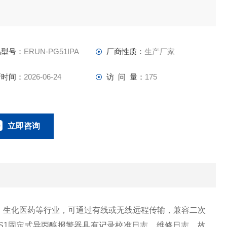
品型号：
ERUN-PG51IPA
厂商性质：
生产厂家
新时间：
2026-06-24
访 问 量：
175
立即咨询
18166600151
联系电话：
、生化医药等行业，可通过有线或无线远程传输，兼容二次
71S1固定式异丙醇报警器具有记录校准日志、维修日志、故