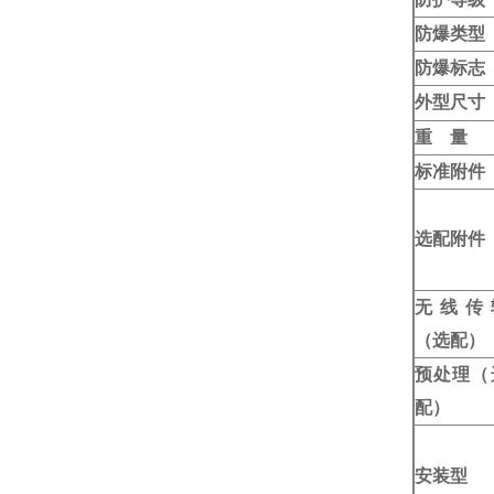
防爆类型
防爆标志
外型尺寸
重 量
标准附件
选配附件
无线传
（选配）
预处理（
配）
安装型