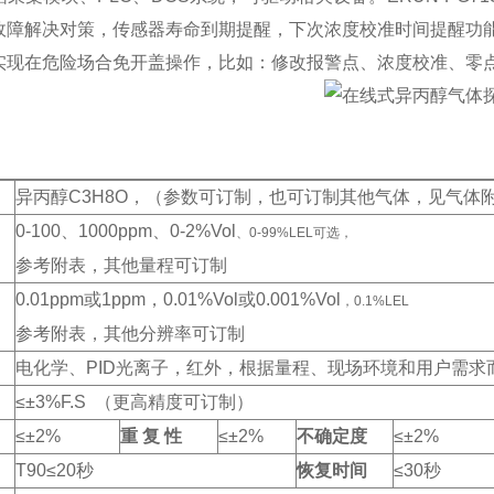
故障解决对策，传感器寿命到期提醒，下次浓度校准时间提醒功
实现在危险场合免开盖操作，比如：修改报警点、浓度校准、零
：
异丙醇C3H8O
，（参数可订制，也可订制其他气体，见气体
0-100
、1000ppm
、0-2%Vol
、0-99%LEL可选，
参考附表，其他量程可订制
0.01ppm
或1ppm
，
0.01%Vol
或0.001%Vol
，0.1%LEL
参考附表，其他分辨率可订制
电化学、PID
光离子，红外，根据量程、现场环境和用户需求
≤±3%F.S
（更高精度可订制）
≤±2%
重 复 性
≤±2%
不确定度
≤±2%
T90
≤20
秒
恢复时间
≤30
秒