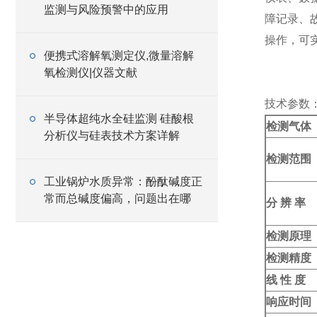
监测与风险预警中的应用
障记录、
操作，可
便携式溶解氧测定仪,微量溶解
氧检测仪|仪器文献
技术参数
半导体超纯水全硅监测 硅酸根
检测气体
分析仪与硅表技术方案详解
检测范围
工业锅炉水质异常：酚酞碱度正
常而总碱度偏高，问题出在哪
分 辨 率
检测原理
检测精度
线 性 度
响应时间