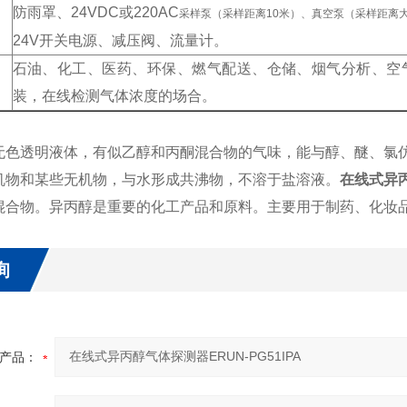
防雨罩、24VDC
或220AC
采样泵（采样距离10米）、真空泵（采样距离大
24V
开关电源、减压阀、流量计。
石油、化工、医药、环保、燃气配送、仓储、烟气分析、空
装，在线检测气体浓度的场合。
无色透明液体，有似乙醇和丙酮混合物的气味，能与醇、醚、氯
机物和某些无机物，与水形成共沸物，不溶于盐溶液。
在线式异
混合物。异丙醇是重要的化工产品和原料。主要用于制药、化妆
询
产品：