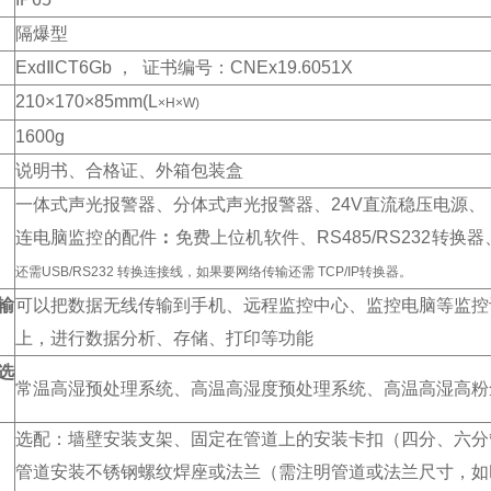
隔爆型
Exd
ⅡCT6Gb
， 证书编号：CNEx19.6051X
210
×170
×85mm(L
×H×W)
1600g
说明书、合格证、外箱包装盒
一体式声光报警器、分体式声光报警器、24V
直流稳压电源、
连电脑监控的配件
：
免费上位机软件、RS485/RS232
转换器、
还需USB/RS232 转换连接线，如果要网络传输还需 TCP/IP转换器。
输
可以把数据无线传输到手机、远程监控中心、监控电脑等监控
上，进行数据分析、存储、打印等功能
选
常温高湿预处理系统、高温高湿度预处理系统、高温高湿高粉
选配：墙壁安装支架、固定在管道上的安装卡扣（四分、六分
管道安装不锈钢螺纹焊座或法兰（需注明管道或法兰尺寸，如D