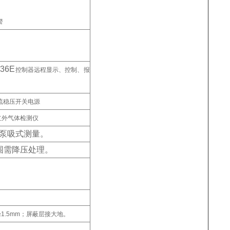
警
36E
控制器远程显示、控制、报
直流稳压开关电源
红外气体检测仪
泵吸式测量。
围需降压处理。
1.5mm；屏蔽层接大地。