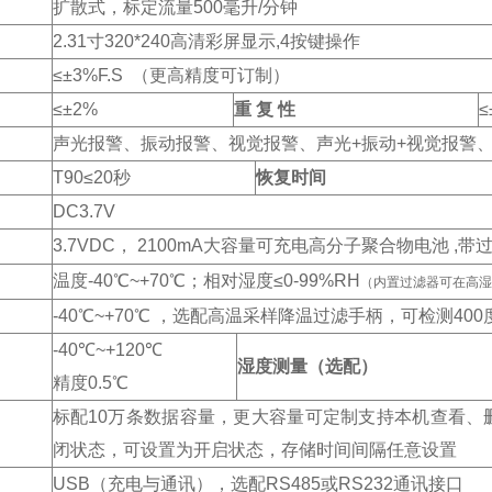
扩散式，标定流量500
毫升/
分钟
2.31
寸320*240
高清彩屏显示,4
按键操作
≤±3%F.S
（更高精度可订制）
≤±2%
重 复 性
≤
声光报警、振动报警、视觉报警、声光+
振动+
视觉报警
T90
≤20
秒
恢复时间
DC3.7V
3.7VDC
， 2100mA
大容量可充电高分子聚合物电池 ,
带过
温度-40
℃~+70
℃；相对湿度≤0-99%RH
（内置过滤器可在高湿
-40
℃~+70
℃ ，选配高温采样降温过滤手柄，可检测400
-40
℃~+120
℃
湿度测量（选配）
精度0.5
℃
标配10
万条数据容量，更大容量可定制支持本机查看、
闭状态，可设置为开启状态，存储时间间隔任意设置
USB
（充电与通讯），选配RS485
或RS232
通讯接口