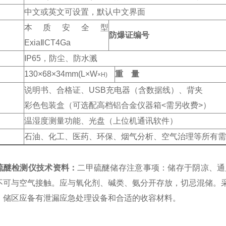
中文或英文可设置，默认中文界面
本质安全型
防爆证编号
Exia
ⅡCT4Ga
IP65
，防尘、防水溅
130
×68
×34mm(L
×W
重 量
×H)
说明书、合格证、USB
充电器（含数据线）、背夹
彩色包装盒（可选配高档铝合金仪器箱<
需另收费>
）
温湿度测量功能、光盘（上位机通讯软件）
石油、化工、医药、环保、烟气分析、空气治理等所有需
硫醚检测仪技术资料：
二甲硫醚储存注意事项：储存于阴凉、通
不可与空气接触。应与氧化剂、碱类、氨分开存放，切忌混储。
。储区应备有泄漏应急处理设备和合适的收容材料。