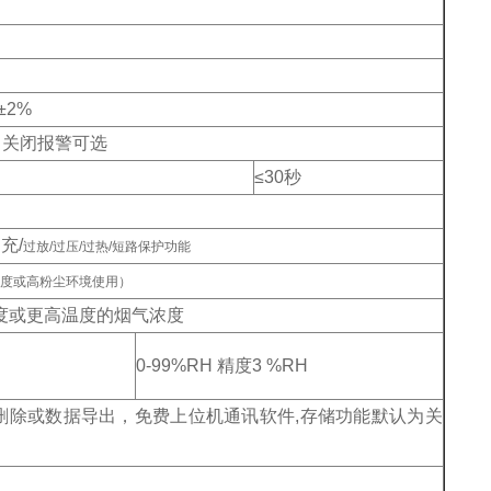
±2%
、关闭报警可选
≤30
秒
充/
过放/过压/过热/短路保护功能
度或高粉尘环境使用）
度或更高温度的烟气浓度
0-99%RH
精度3 %RH
删除或数据导出，免费上位机通讯软件,
存储功能默认为关