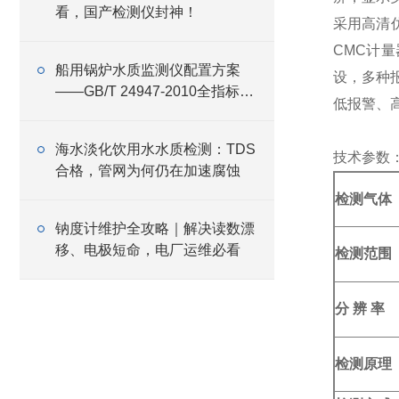
看，国产检测仪封神！
采用高清
CMC计
船用锅炉水质监测仪配置方案
设，多种
——GB/T 24947-2010全指标覆
低报警、
盖与设备选型
海水淡化饮用水水质检测：TDS
技术参数
合格，管网为何仍在加速腐蚀
检测气体
钠度计维护全攻略｜解决读数漂
移、电极短命，电厂运维必看
检测范围
分 辨 率
检测原理