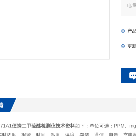
电
单
产
更
情
71A1
便携二甲硫醚检测仪技术资料
如下：单位可选：PPM、mg/m
实时浓度、报警、时间、温度、湿度、存储、通信、电量、充电