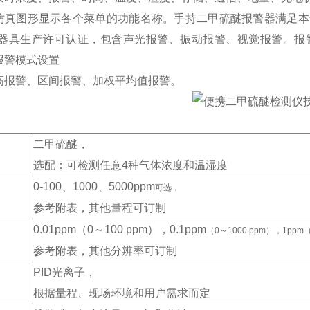
仿真图形显示各个菜单的功能名称。手持二甲硫醚报警器满足本
量器具生产许可认证，包含声光报警、振动报警、视觉报警。报
报警模式设置
高报警、区间报警、加权平均值报警。
：
二甲硫醚
，
选配：可检测任意4
种气体浓度和温湿度
0-100
、1000
、5000ppm
可选，
参考附表，其他量程可订制
0.01ppm
（0
～100 ppm
），0.1ppm
（0～1000 ppm），1ppm
参考附表，其他分辨率可订制
PID
光离子，
根据量程、现场环境和用户需求而定