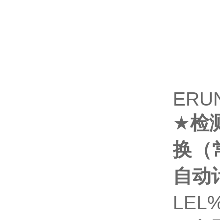
ERU
★
检
换（
自动
LEL