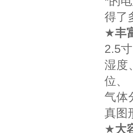
*的
得了
★
丰
2.5
寸
湿度
位、
气体
真图
★
大