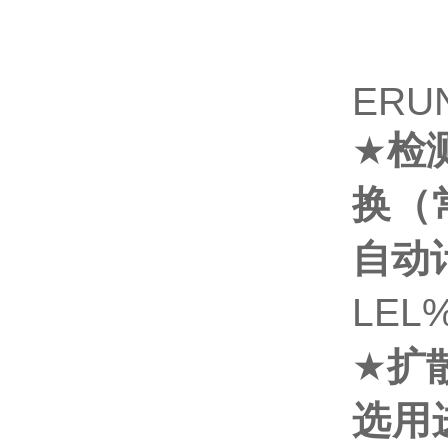
ERU
★
检
换（
自动
LEL
★
扩
选用