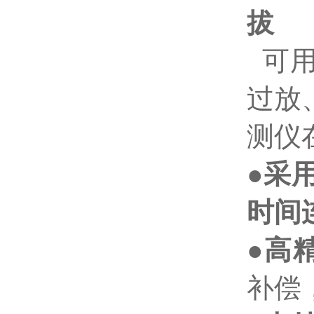
拔
可
过放
测仪
●
采
时间
●
高
补偿