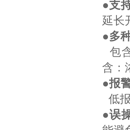
●
支
延长
●
多
包
含：
●
报
低
●
误