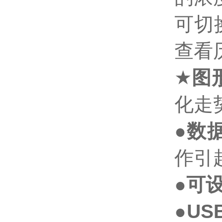
可切
查看
★
图
化走
●
数
作引
●
可
●
US