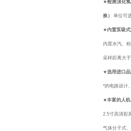
★
检测
溴化氢
换）
单位可
★
内置泵吸式
内置水汽、粉
采样距离大于
★
选用进口品
*的电路设计
★
丰富的人机
2.5
寸高清彩
气体分子式、