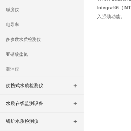
I
ntegra®6（IN
碱度仪
入强劲动能。
电导率
多参数水质检测仪
亚硝酸盐氮
测油仪
便携式水质检测仪
水质在线监测设备
锅炉水质检测仪