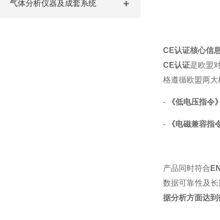
气体分析仪器及成套系统
CE认证核心信
CE认证
是欧盟
格遵循欧盟两
-
《低电压指令》（2
-
《电磁兼容指令》（
产品同时符合
E
数据可靠性及长期
据分析方面达到