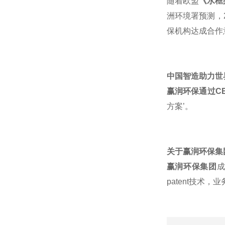
随着欧盟
《水框架指
洲环境署预测，
保机构达成合作
中国智造助力世
赢润环保通过C
方案’。
关于赢润环保集
赢润环保集团
成
patent技术