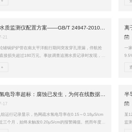
+
钢管道内壁密布点蚀坑，管壁减薄已达三分之一。水质数
硅酸
出真正原因：补水氯离子浓度长期维持在42mg/L，而该段
16
钢设备，CJJ34-2022规定的氯离子控制上限是25mg/
一
水标准关注的是锅炉本体的安全，供热管网补水标准关注的
有“
船用锅炉水质监测仪配置方案——GB/T 24947-2010全指标覆盖与设备选型
耐受边界。两套...
L以.
7-21
轮辅锅炉炉管在南太平洋航行期间突发穿孔泄漏，停航抢
一
，直接损失超过180万元。事故调查追溯水质记录时发现，停
9.
周锅水化验单均显示各项指标合格——硬度、碱度、pH值
出水
+
司内部操作规程的控制区间内。问题最终锁定在一个被长
月才
上：硅酸盐浓度已升至3.8mg/L，超出GB/T24947-2010
42
锅炉锅水硅酸盐不超过2.0mg/L限值近一倍，而船上常规检
出
从未包含硅酸盐。GB/T24947-2010《船用辅锅炉水质要
无
热网疏水氢电导率超标：腐蚀已发生，为何在线数据迟迟不报警
.
充当
7-17
机组运行记录显示，热网疏水氢电导率在0.15～0.18μS/cm
某
三个月，始终未触发0.20μS/cm的报警阈值。然而年度大
监测
压转子叶片根部检出多条氯离子应力腐蚀裂纹，深度最甚
制