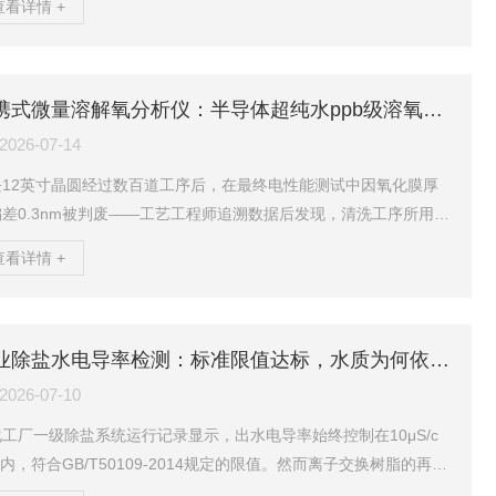
查看详情 +
到一项被忽略的事实——在线钠离子监测的取样点仅设在超纯水总
水口，而输送管路中一段未经电抛处理的316L不锈钢管件在持续释
离子，末端用水点的实际浓度已达2μg/L，是标准限值的四倍。这
案例揭示了一个在先进制程中容易被忽视的监测逻辑：单点合格的
便携式微量溶解氧分析仪：半导体超纯水ppb级溶氧控制的现场检测瓶颈
数据，无法代表全管路的水...
2026-07-14
块12英寸晶圆经过数百道工序后，在最终电性能测试中因氧化膜厚
偏差0.3nm被判废——工艺工程师追溯数据后发现，清洗工序所用超
的溶解氧浓度在某一时段从1.2ppb悄然升至2.8ppb，而在线监测
查看详情 +
统未触发任何报警。事后标定确认，在线传感器的基线在两周内累
移了约1.5ppb，低浓度区间的读数已不可信。这个案例指向一个
先进制程中日益突出的监测盲区：当溶解氧控制目标进入亚ppb级区
，依赖单一在线监测点已无法满足工艺质量的保障需求。便携式微
工业除盐水电导率检测：标准限值达标，水质为何依然失控
解氧分析仪的现场比对与多点...
2026-07-10
工厂一级除盐系统运行记录显示，出水电导率始终控制在10μS/c
内，符合GB/T50109-2014规定的限值。然而离子交换树脂的再生
却从设计的72小时持续缩短至不足48小时，年再生药剂成本超80