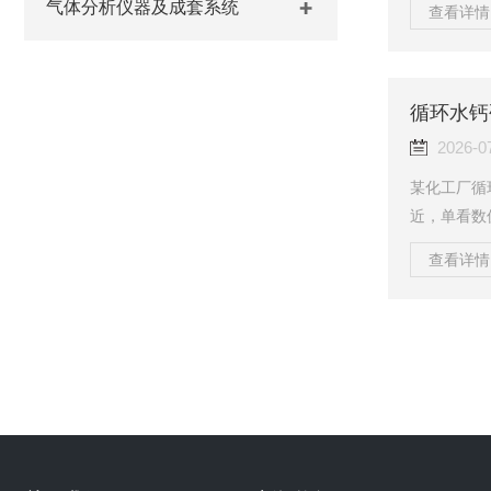
气体分析仪器及成套系统
查看详情 
追溯水质数
上限的2倍
度正常，不
制的判断依
界值。酚酞碱
2026-0
某化工厂循
近，单看数值
年度大修拆
查看详情 
——折算换
的逻辑漏洞
成取决于钙
变量。当总
沉积驱动力早