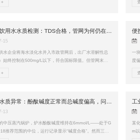
+
厚的三分之一。事后核算，直接经济损失超过2000万元，
溯
修周期长达45天。事故分析报告最终确认：0.18μS/cm
出
读数已足够支撑氯离子在金属晶格间隙中的持续富集，报
放钠
了标准上限，却没有考虑阴离子在应力集中部位的局部浓
个
海水淡化饮用水水质检测：TDS合格，管网为何仍在加速腐蚀
案例指向...
在线
7-15
供水企业将海水淡化水并入市政管网后，出厂水溶解性总
一
）始终控制在500mg/L以下，符合国标限值。但管网末梢
度
半年内多次检出铁含量异常升高，管道腐蚀速率较并网前
纯水
+
倍。问题追溯发现，淡化水的朗格利尔指数（LSI）长期处
系
附近——水质偏腐蚀性，而运行人员此前从未计算过这一指标。
计漂
230-2023《反渗透海水淡化产品水水质要求》已将LSI列为海
在
水化学稳定性的核心判定指标。当水厂仅关注TDS、硬度
间
工业锅炉水质异常：酚酞碱度正常而总碱度偏高，问题出在哪
合格率，而忽...
量溶
7-13
的中压蒸汽锅炉，炉水酚酞碱度维持在6mmol/L——处于G
某化
6-2018推荐范围的中位，运行记录显示“碱度合格”。然而三个
m以
查，水冷壁管向火侧仍出现明显结垢，垢层厚度近1mm。
周期