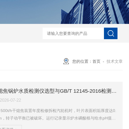
ERUN-ST7-B8台式酚酞碱度测定仪
ERUN-SZ-CL620水质氯离子在线
您的位置：
首页
-
技术文章
干熄焦锅炉水质检测仪选型与GB/T 12145-2016检测标准
2026-07-22
500t/h干熄焦装置年度检修拆检汽轮机时，叶片表面积垢厚度达0.
mm，转子动平衡已被破坏。运行记录显示炉水磷酸根与给水pH值均
于控制区间，按常规判断水质管理处于受控状态。追溯数据发现，