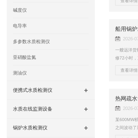
查看详情 
纹，周边碳
碱度仪
据回溯暴露
管网含有不锈
电导率
L。锅炉补
是管网材质的
2026-0
多参数水质检测仪
一艘远洋货
亚硝酸盐氮
修72小时
航前连续三
查看详情 
测油仪
均在船东公
期忽略的变量
便携式水质检测仪
规定的高压
测项目清单中
求》对给水..
2026-0
水质在线监测设备
某600MW
锅炉水质检测仪
之间波动了近
修期间，高