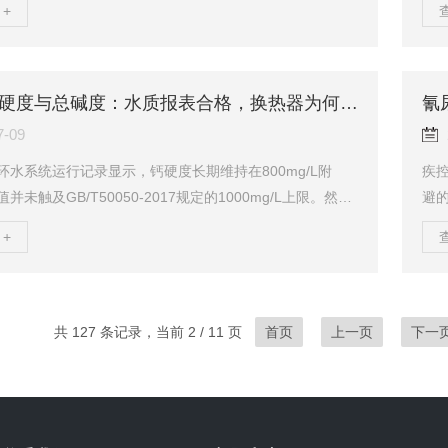
+
据时发现，总碱度已长期在18mmol/L以上运行，接近标准
万元
。这个案例揭示了一个容易被忽略的水质管理盲区：酚酞碱
偏差
等于炉水碱度安全。当运维人员仅以酚酞碱度作为碱度控
终
据时，总碱度可能在视线之外持续累积，直至突破沉积临
常
循环水钙硬度与总碱度：水质报表合格，换热器为何仍在结垢
度与总碱度的化...
准与
7-09
环水系统运行记录显示，钙硬度长期维持在800mg/L附
疾
并未触及GB/T50050-2017规定的1000mg/L上限。然而
避
检时，换热管表面仍附着一层致密垢层，厚度近0.5mm
出具
+
热效率损失超过7%。问题出在哪里？答案指向一个被忽视
8-
：钙硬度单项合格，并不意味着结垢风险可控。垢层的形
检测
离子与碳酸根/碳酸氢根离子的浓度乘积，而非钙硬度单一
时
碱度同步偏高时，即使钙硬度在标准限值内，二者叠加的
考
共 127 条记录，当前 2 / 11 页
首页
上一页
下一
已越过临界点。这正...
酸等