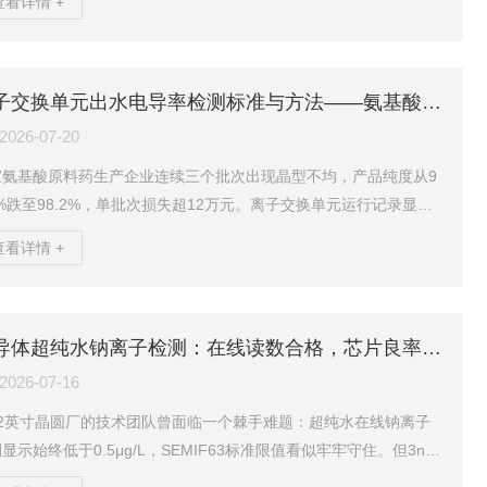
查看详情 +
根浓度在检修前两个月内持续爬升至45μg/L，远超GB/T12145-20
规定的小于30μg/L限值——而该装置的硅酸根检测周期为每36小时
次，浓度峰值恰好落在了两次取样之间。硅酸根在蒸汽中的携带具
阶跃式”特征——浓度在某一运行工况下可能从20μg/L跳升至40μg/
离子交换单元出水电导率检测标准与方法——氨基酸纯化工艺水质监控要点
..
2026-07-20
家氨基酸原料药生产企业连续三个批次出现晶型不均，产品纯度从9
5%跌至98.2%，单批次损失超12万元。离子交换单元运行记录显示
电导率始终控制在0.2μS/cm以下，符合工艺规程。问题追溯一个
查看详情 +
锁定真因：出水中微量铝离子浓度已达0.25ppm，超出USP47-NF
规定的0.18ppm上限，而生产部门从未将重金属残留纳入离子交换
水的日常检测范围。电导率反映的是水中可导电离子的总量，但它
法区分这些离子是钠、钾还是铝、铁——后两者在晶格形成过程中
半导体超纯水钠离子检测：在线读数合格，芯片良率为何仍在下降
异质核，足以破...
2026-07-16
12英寸晶圆厂的技术团队曾面临一个棘手难题：超纯水在线钠离子
显示始终低于0.5μg/L，SEMIF63标准限值看似牢牢守住。但3nm
程芯片的漏电率仍在逐月攀升，月均损失超过500万元。问题最终追