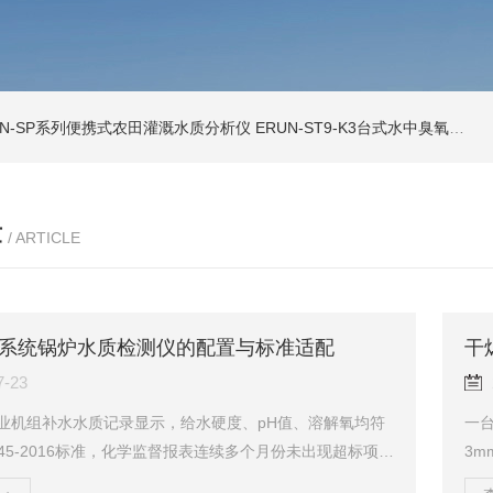
UN-SP系列便携式农田灌溉水质分析仪
ERUN-ST9-K3台式水中臭氧检测仪
章
/ ARTICLE
系统锅炉水质检测仪的配置与标准适配
7-23
业机组补水水质记录显示，给水硬度、pH值、溶解氧均符
一台
2145-2016标准，化学监督报表连续多个月份未出现超标项。
3
网检修时发现，一段不锈钢波纹管补偿器出现贯穿性裂
处