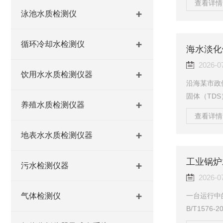
查看详情 
者已接近壁
泳池水质检测仪
非计划停机检
的氢电导率
循环冷却水检测仪
警阈值设在
缩效应。这个
2026-0
饮用水水质检测仪器
沿海某市政
固体（TDS
养殖水质检测仪器
水质监测点
查看详情 
增加了近两
于-1.2
地表水水质检测仪器
GB/T43
水淡化饮用
污水检测仪器
等单项指标的
2026-0
一台运行中
气体检测仪
B/T157
月后停炉检