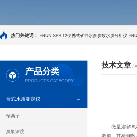
热门关键词：
ERUN-SP9-12便携式矿井水多参数水质分析仪
ER
技术文章
/ 
产品分类
PRODUCTS CATEGORY
台式水质测定仪
钠离子
微量溶解氧
臭氧浓度
数值，其检测数