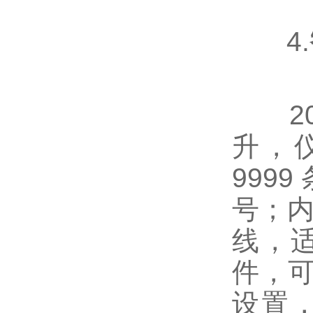
4.
20
升，仪
999
号；内
线，适
件，
设置