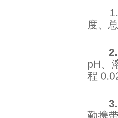
1
度、
2
pH、
程 0
3
勤携