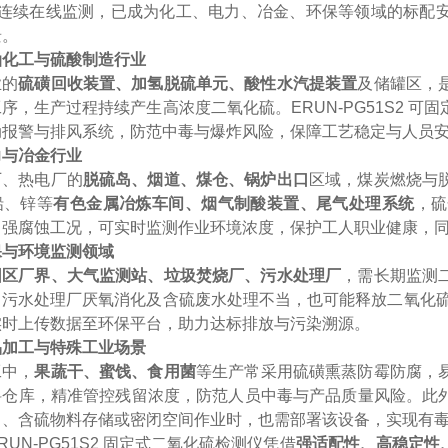
小时连续在线监测，已成为化工、电力、冶金、环保等领域的标配
景。
油化工与硫酸制造行业
业的
硫磺回收装置、加氢脱硫单元、酸性水汽提装置
及储罐区，
工序，生产过程持续产生高浓度二氧化硫。
ERUN-PG51S2
动报警与排风系统，防范中毒与爆炸风险，保障工艺稳定与人员
力与冶金行业
厂、热电厂的
脱硫岛、烟道、煤仓、锅炉出口
区域，煤炭燃烧与
铅、锌等
有色金属冶炼车间、烟气制酸装置、尾气处理系统
，硫
、强腐蚀工况，可实时监测作业环境浓度，保护工人职业健康，
保与环境监测领域
园区厂界、大气监测站、垃圾焚烧厂、污水处理厂
，需长期监测
；污水处理厂厌氧消化及含硫废水处理不当，也可能释放二氧化
实时上传数据至环保平台，助力达标排放与污染溯源。
品加工与特殊工业场景
工中，
果蔬干、蜜饯、食用菌
等生产常采用硫磺熏蒸防霉防腐，
料仓库，精准管控残留浓度，防范人员中毒与产品质量风险。此
白、含硫物料存储或密闭空间作业时，也需部署该设备，实现有
RUN-PG51S2 固定式二氧化硫检测仪凭借
强适配性、高稳定性