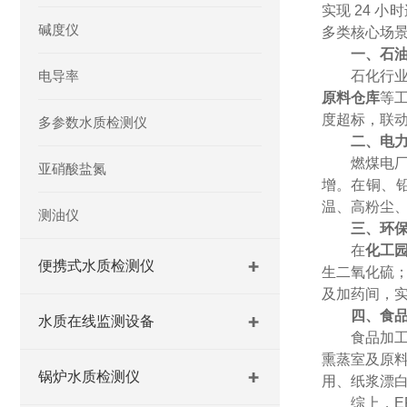
实现
24 
碱度仪
多类核心场
一、石
电导率
石化行
原料仓库
等
度超标，联
多参数水质检测仪
二、电
燃煤电
亚硝酸盐氮
增。在铜、
温、高粉尘
测油仪
三、环
在
化工
便携式水质检测仪
生二氧化硫
及加药间，
四、食
水质在线监测设备
食品加
熏蒸室及原
锅炉水质检测仪
用、纸浆漂
综上，
E