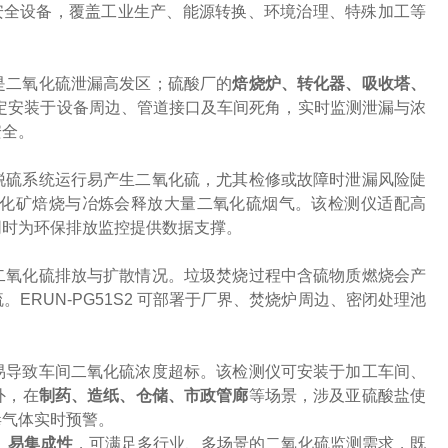
安全设备，覆盖工业生产、能源转换、环境治理、特殊加工等
是二氧化硫泄漏高发区；硫酸厂的
焙烧炉、转化器、吸收塔、
 可固定安装于设备周边、管道接口及车间死角，实时监测泄漏与浓
安全。
脱硫系统运行易产生二氧化硫，尤其检修或故障时泄漏风险陡
化矿焙烧与冶炼会释放大量二氧化硫烟气。该检测仪适配高
同时为环保排放监控提供数据支撑。
二氧化硫排放与扩散情况。垃圾焚烧过程中含硫物质燃烧会产
硫。
ERUN-PG51S2 可部署于厂界、焚烧炉周边、密闭处理池
易导致车间二氧化硫浓度超标。该检测仪可安装于加工车间、
外，在
制药、造纸、仓储、市政管廊
等场景，涉及亚硫酸盐使
毒气体实时预警。
、易集成性
，可满足多行业、多场景的二氧化硫监测需求，既