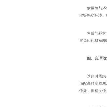
耐用性与环境
湿等恶劣环境。
售后与耗材支
避免因耗材短缺
四、合理预
选购时需结合
适配高精度检测
低廉，但精度低