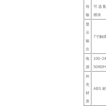
传
可选配 
输
模块
显
示
7寸触
输
出
电
100~2
源
50/60H
外
壳
ABS 
材
质