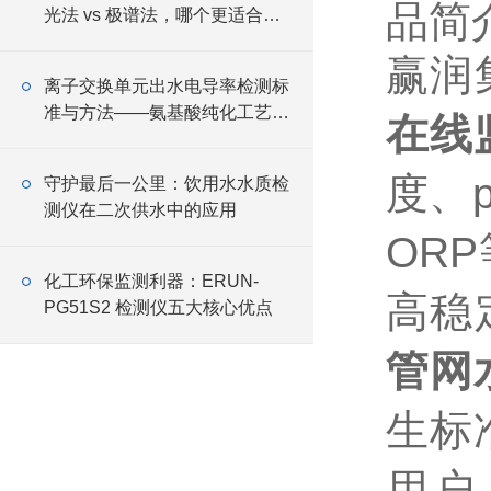
品简
光法 vs 极谱法，哪个更适合低
浓度测量？
赢润集
离子交换单元出水电导率检测标
准与方法——氨基酸纯化工艺水
在线
质监控要点
度、
守护最后一公里：饮用水水质检
测仪在二次供水中的应用
OR
化工环保监测利器：ERUN-
高稳
PG51S2 检测仪五大核心优点
管网
生标
用户