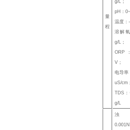
g/L；
pH：0
量
温度：-
程
溶解氧
g/L；
ORP：
V；
电导率：
uS/cm
TDS：0
g/L
浊
0.00