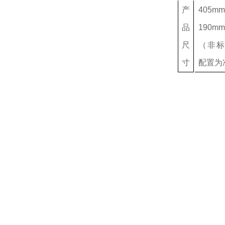
产
405mm
品
190m
尺
（非标
寸
配置为