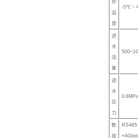
作
-5℃ ~
温
度
进
水
500~10
流
量
进
水
0.6MP
压
力
数
RS4
据
+4G(w