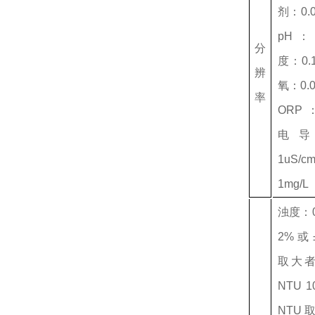
剂：0.0
pH：
分
度：0
辨
氧：0.0
率
ORP
电导
1uS/
1mg/L
浊度：0
2%或±
取大者；
NTU 1
NTU 