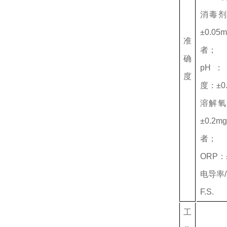
消毒剂
±0.05
准
者；
确
pH：
度
度：±0
溶解氧
±0.2
者；
ORP：
电导率/
F.S.
工