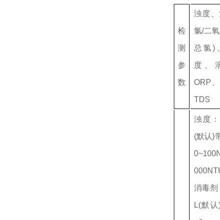
浊度、
检
氯/二氧
测
总氯)
参
度、
数
ORP
TDS
浊度：0
(默认
0~100
000NT
消毒剂：
L(默认