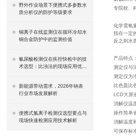
野外作业场景下便携式多参数水
专院校、
质分析仪的防护等级要求
化学需氧量
铜离子在线监测仪在循环冷却水
指在一定
铜合金防护中的监测价值
反之则水
产品特点
氰尿酸检测仪在疾控快检中的技
术选型：比浊法的现场应用优势
测定仪与
分析
测定仪为
比色皿比
新能源带动需求，2026年钠表
行业市场发展解析
LCD大
消解仪温
操作简单
便携式氯离子检测仪选型要点与
现场快速检测应用技术解析
消解温度
可保存标准