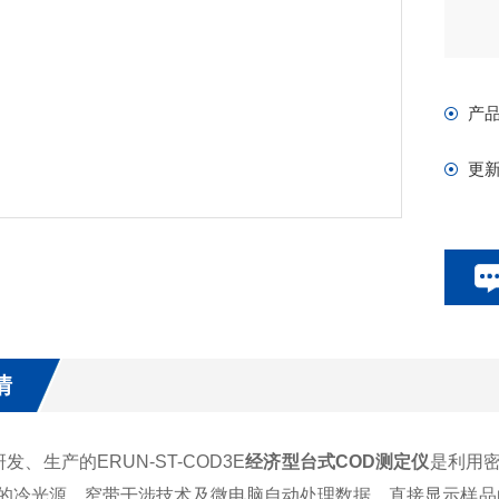
产
更
情
发、生产的ERUN-ST-COD3E
经济型台式COD测定仪
是利用
*的冷光源、窄带干涉技术及微电脑自动处理数据，直接显示样品的