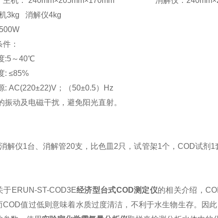
主机： 240mm×205mm×170mm 消解仪：240mm×20
机3kg 消解仪4kg
500W
条件：
度:5～40℃
: ≤85%
 AC(220±22)V；（50±0.5）Hz
著的振动及电磁干扰，避免阳光直射。
：
消解仪1台、消解管20支，比色皿2只，试管架1个，COD试剂
ERUN-ST-COD3E
经济型台式COD测定仪
的相关介绍，C
而COD值过低则意味着水质过度清洁，不利于水生物生存。因此