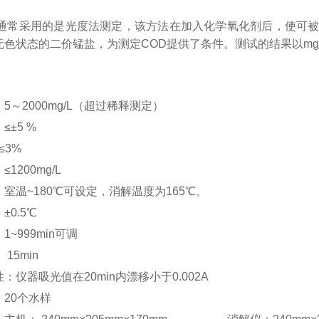
试通常采用的是光度法测定，该方法在加入化学氧化剂后，使可
无色状态的二价锰盐，为测定COD提供了条件。测试的结果以mg
：
5～2000mg/L（超过稀释测定）
≤±5 %
≤3%
1200mg/L
室温~180℃可设定，消解温度为165℃。
±0.5℃
~999min可调
15min
：仪器吸光值在20min内漂移小于0.002A
20个水样