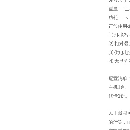
外形尺寸：
重量： 主
功耗： ＜
正常使用
⑴ 环境温
⑵ 相对湿度
⑶ 供电电源:
⑷ 无显
配置清单
主机1台、
修卡1份。
以上就是关于
的污染，