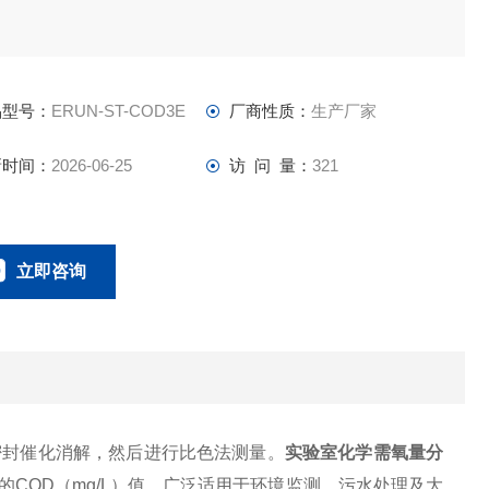
品型号：
ERUN-ST-COD3E
厂商性质：
生产厂家
新时间：
2026-06-25
访 问 量：
321
立即咨询
18166600151
联系电话：
密封催化消解，然后进行比色法测量。
实验室化学需氧量分
COD（mg/L）值，广泛适用于环境监测、污水处理及大