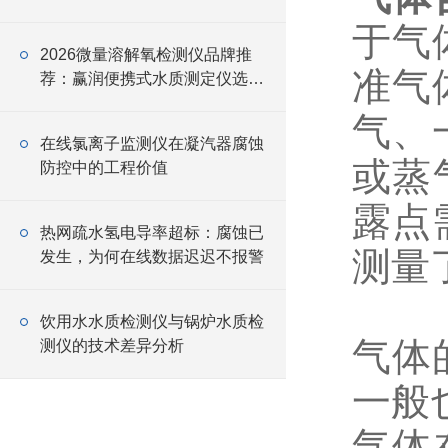
于气
2026微量溶解氧检测仪品牌推
准气
荐：赢润便携式水质测定仪选型
指南
气、
在线氯离子监测仪在凝汽器腐蚀
或蒸
防控中的工程价值
露点
热网疏水氢电导率超标：腐蚀已
测量
发生，为何在线数据迟迟不报警
饮用水水质检测仪与锅炉水质检
气体
测仪的技术差异分析
一般
气体