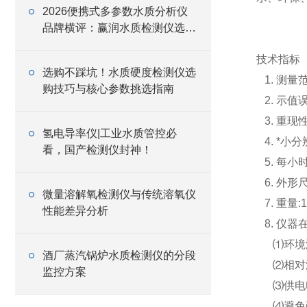
2026便携式多参数水质分析仪
品牌横评：赢润水质检测仪选型
避坑指南
技术指标
选购不踩坑！水质硬度检测仪选
1. 测量范
购技巧与核心参数挑选指南
2. 示值误
3. 重现性 
氢电导率仪|工业水质管控必
4. *小分辨
看，国产检测仪封神！
5. 每小时
6. 外形尺寸
微量溶解氧检测仪与传统溶氧仪
7. 重量:1
性能差异分析
8. 仪
⑴环境温度
酒厂蒸汽锅炉水质检测仪的分段
⑵相对湿度
监控方案
⑶供电电源:
⑷避免强