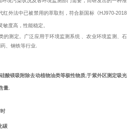
国环境污染状况及各环境监测部门需要，而研发出的一种准
代红外法中已被禁用的萃取剂，符合新国标《HJ970-2018
灵敏度高，性能稳定。
石油类的测定。广泛应用于环境监测系统 、农业环境监测、石
药、钢铁等行业.
经硅酸镁吸附除去动植物油类等极性物质,于紫外区测定吸光
含量.
省时
化碳