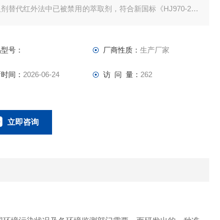
剂替代红外法中已被禁用的萃取剂，符合新国标《HJ970-201
水质石油类的测定紫外分光光度法》的要求.该产品操作简单，精
好，灵敏度高，性能稳定。ERUN-ST-OD360型紫外智能测油
品型号：
厂商性质：
生产厂家
..
新时间：
2026-06-24
访 问 量：
262
立即咨询
18166600151
联系电话：