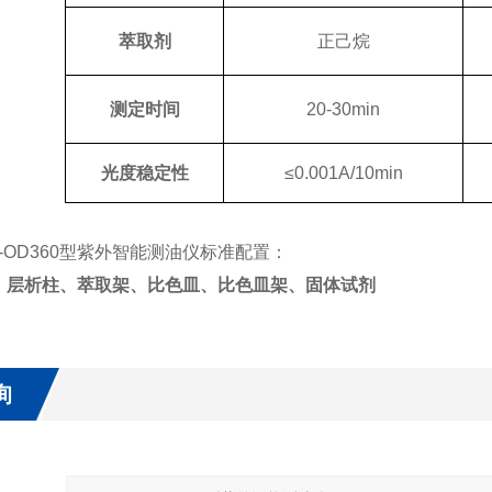
萃取剂
正己烷
测定时间
20-30min
光度稳定性
≤0.001A/10min
ST-OD360型紫外智能测油仪标准配置：
、层析柱、萃取架、比色皿、比色皿架、固体试剂
询