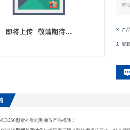
萃取
8
密度
产
仪....
更
情
ST-OD360型紫外智能测油仪产品概述：