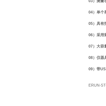
03）
测量
04）
单个
05）
具有
06）
采用
07）
大容
08）
仪器
09）
带U
ERUN-