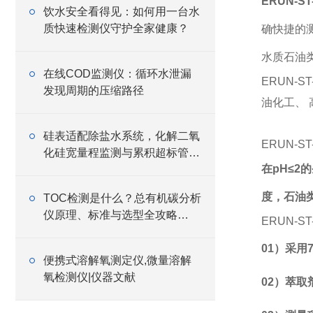
ERUN-S
饮水安全看得见：如何用一台水
质快速检测仪守护全家健康？
确快捷的测
水质石油
在线COD监测仪：循环水泄漏
ERUN-
发现周期的压缩路径
油化工、 
硅表适配除盐水系统，化解二氧
ERUN-
化硅宽量程监测与累积超标管控
在pH≤
难题
度，石油
TOC检测是什么？总有机碳分析
仪原理、标准与选型全攻略
ERUN-
（2026最新版）
01）
采用
便携式溶解氧测定仪,微量溶解
氧检测仪|仪器文献
02）
萃取