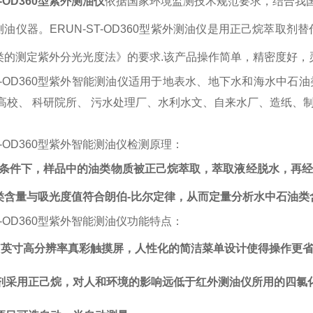
T-OD360型紫外测油仪
依据国家环境监测技术规范要求，结合我
油仪器。ERUN-ST-OD360型紫外测油仪是用正己烷萃取剂替
类的测定紫外分光光度法》的要求.该产品操作简单，精密度好，
ST-OD360型紫外智能测油仪适用于地表水、地下水和海水中
高校、 科研院所、 污水处理厂、水利水文、自来水厂、造纸、制
ST-OD360型紫外智能测油仪检测原理：
2的条件下，样品中的油类物质被正己烷萃取，萃取液经脱水，再
类含量与吸光度值符合
朗伯-比尔定律，
从而定量分析水中石油类
ST-OD360型紫外智能测油仪功能特点：
7英寸高分辨率真彩触摸屏，人性化的简洁菜单设计使得操作更
剂采用正己烷，对人和环境的影响远低于红外测油仪所用的四
氯